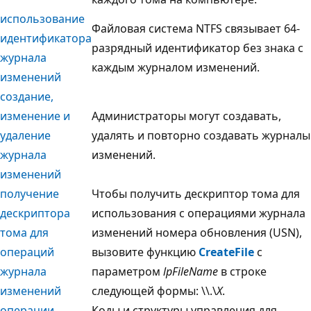
использование
Файловая система NTFS связывает 64-
идентификатора
разрядный идентификатор без знака с
журнала
каждым журналом изменений.
изменений
создание,
изменение и
Администраторы могут создавать,
удаление
удалять и повторно создавать журналы
журнала
изменений.
изменений
получение
Чтобы получить дескриптор тома для
дескриптора
использования с операциями журнала
тома для
изменений номера обновления (USN),
операций
вызовите функцию
CreateFile
с
журнала
параметром
lpFileName
в строке
изменений
следующей формы: \\.\
X
.
операции
Коды и структуры управления для