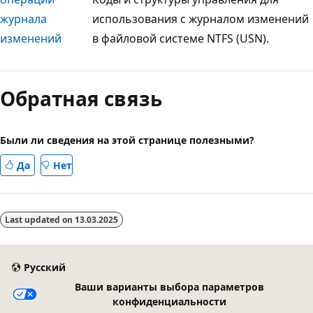
журнала
использования с журналом изменений
изменений
в файловой системе NTFS (USN).
Режим
чтения
Обратная связь
выключен
Были ли сведения на этой странице полезными?
Да
Нет
Last updated on
13.03.2025
Русский
Ваши варианты выбора параметров
конфиденциальности