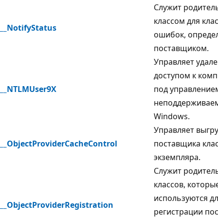
Служит родител
классом для кла
__NotifyStatus
ошибок, опреде
поставщиком.
Управляет удал
доступом к ком
__NTLMUser9X
под управление
неподдерживае
Windows.
Управляет выгр
__ObjectProviderCacheControl
поставщика клас
экземпляра.
Служит родител
классов, которы
используются д
__ObjectProviderRegistration
регистрации по