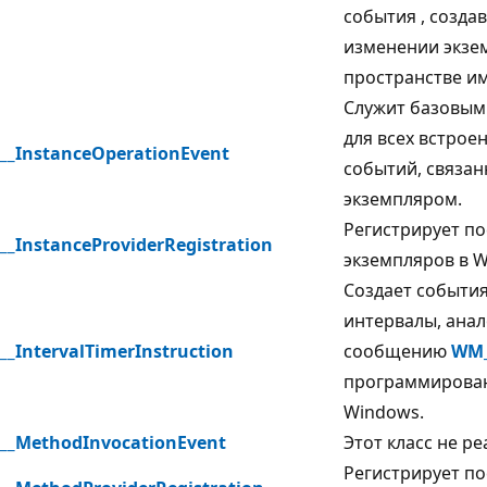
события
, созда
изменении экзе
пространстве им
Служит базовым
для всех встрое
__InstanceOperationEvent
событий, связан
экземпляром.
Регистрирует п
__InstanceProviderRegistration
экземпляров в W
Создает события
интервалы, ана
__IntervalTimerInstruction
сообщению
WM_
программирова
Windows.
__MethodInvocationEvent
Этот класс не ре
Регистрирует п