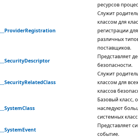
ресурсов процес
Служит родител
классом для кла
__ProviderRegistration
регистрации для
различных типо
поставщиков.
Представляет д
__SecurityDescriptor
безопасности
.
Служит родител
__SecurityRelatedClass
классом для все
классов безопас
Базовый класс, 
__SystemClass
наследуют боль
системных класс
Представляет с
__SystemEvent
событие.