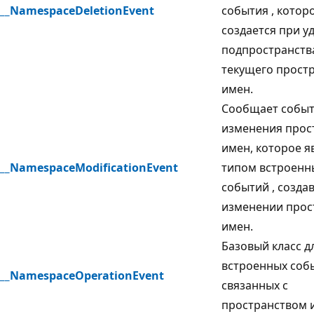
__NamespaceDeletionEvent
события
, котор
создается при у
подпространств
текущего прост
имен.
Сообщает собы
изменения прос
имен, которое я
__NamespaceModificationEvent
типом встроенн
событий
, созда
изменении прос
имен.
Базовый класс д
встроенных соб
__NamespaceOperationEvent
связанных с
пространством 