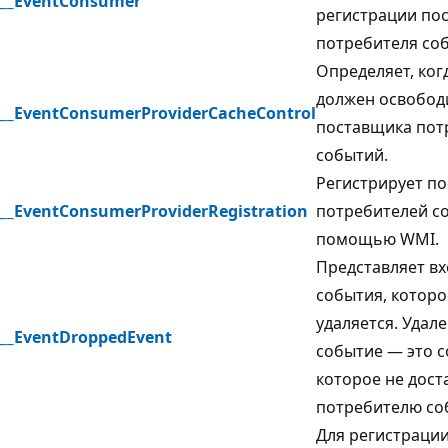
__EventConsumer
регистрации по
потребителя со
Определяет, ког
должен освобод
__EventConsumerProviderCacheControl
поставщика пот
событий.
Регистрирует п
__EventConsumerProviderRegistration
потребителей с
помощью WMI.
Представляет в
события, которо
удаляется. Удал
__EventDroppedEvent
событие — это с
которое не дост
потребителю со
Для регистраци