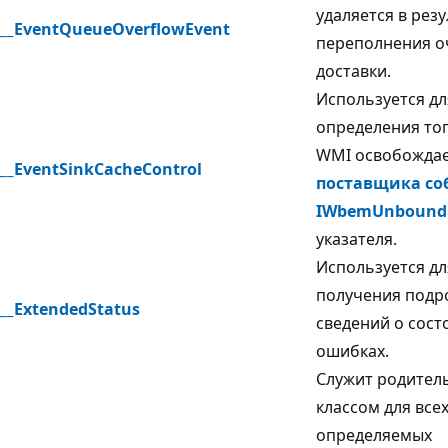
удаляется в рез
__EventQueueOverflowEvent
переполнения о
доставки.
Используется дл
определения тог
WMI освобожда
__EventSinkCacheControl
поставщика с
IWbemUnboundO
указателя.
Используется дл
получения подр
__ExtendedStatus
сведений о сост
ошибках.
Служит родител
классом для все
определяемых