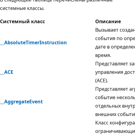
системные классы.
Системный класс
Описание
Вызывает созда
события по опр
__AbsoluteTimerInstruction
дате в определе
время.
Представляет з
__ACE
управления дос
(ACE).
Представляет аг
событие нескол
__AggregateEvent
отдельных внут
внешних событи
Класс конфигура
ограничивающи