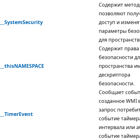
Содержит метод
позволяют полу
__SystemSecurity
доступ и изменя
параметры безо
для пространств
Содержит права
безопасности д
__thisNAMESPACE
пространства им
дескриптора
безопасности.
Сообщает событ
созданное WMI в
запрос потребит
__TimerEvent
событие таймер
интервала или 
событие таймер