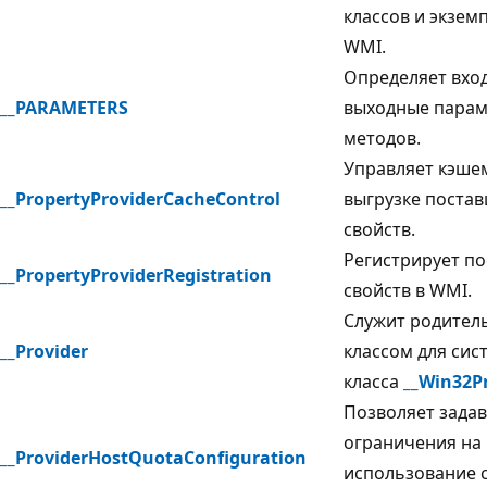
классов и экзем
WMI.
Определяет вхо
__PARAMETERS
выходные парам
методов.
Управляет кэше
__PropertyProviderCacheControl
выгрузке поста
свойств.
Регистрирует п
__PropertyProviderRegistration
свойств в WMI.
Служит родител
__Provider
классом для сис
класса
__Win32P
Позволяет зада
ограничения на
__ProviderHostQuotaConfiguration
использование 