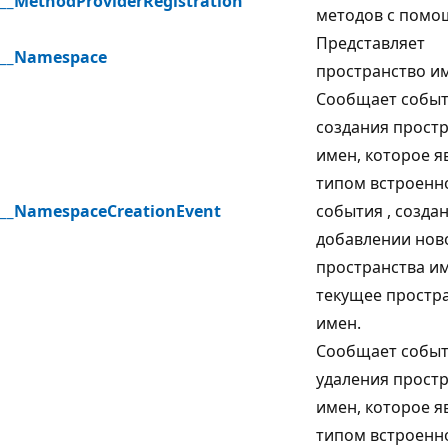
__MethodProviderRegistration
методов с помо
Представляет
__Namespace
пространство и
Сообщает собы
создания прост
имен, которое я
типом встроенн
__NamespaceCreationEvent
события
, созда
добавлении нов
пространства им
текущее простр
имен.
Сообщает собы
удаления прост
имен, которое я
типом встроенн