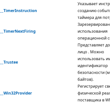
Указывает инстр
__TimerInstruction
созданию событ
таймера
для пот
Зарезервирован
__TimerNextFiring
использования
операционной с
Представляет д
лицо
. Можно
использовать и
__Trustee
идентификатор
безопасности (м
байтов).
Регистрирует св
__Win32Provider
физической реа
поставщика в W