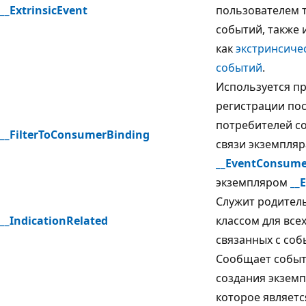
__ExtrinsicEvent
пользователем 
событий, также 
как
экстринсиче
событий
.
Используется п
регистрации по
потребителей с
__FilterToConsumerBinding
связи экземпляр
__EventConsume
экземпляром
__
Служит родител
__IndicationRelated
классом для всех
связанных с соб
Сообщает собы
создания экземп
которое являетс