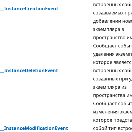
встроенных со
__InstanceCreationEvent
создаваемых пр
добавлении нов
экземпляра в
пространство и
Сообщает собы
удаления экземп
которое являетс
__InstanceDeletionEvent
встроенных со
созданных при 
экземпляра из
пространства им
Сообщает собы
изменения экзе
которое предста
__InstanceModificationEvent
собой тип встр