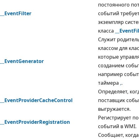
постоянного по
__EventFilter
событий требуе
экземпляр сист
класса
__EventFi
Служит родител
классом для клас
которые управл
__EventGenerator
созданием собы
например собы
таймера
,
.
Определяет, ког
__EventProviderCacheControl
поставщик собы
выгружается.
Регистрирует п
__EventProviderRegistration
событий в WMI.
Сообщает, когда