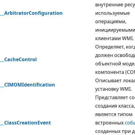
внутренние ресу
__ArbitratorConfiguration
используемые
операциями,
инициируемым
клиентами WMI.
Определяет, ког
должен освобод
__CacheControl
объектной моде
компонента (CO
Описывает лока
__CIMOMIdentification
установку WMI.
Представляет с
создания класса
является типом
__ClassCreationEvent
встроенных
соб
созданных при 