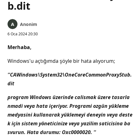
b.dit
Anonim
6 Oca 2024 20:30
Merhaba,
Windows'u açtığımda şöyle bir hata alıyorum;
''CAWindows\System32\OneCoreCommonProxyStub.
dit
program Windows üzerinde calismak üzere tasarla
nmadi veya hata içeriyor. Programi ozgün yükleme
medyasini kullanarak yüklemeyi deneyin veya deste
k için sistem yöneticinize veya yazilim saticisina ba
svurun. Hata durumu: Oxc0000020. ''