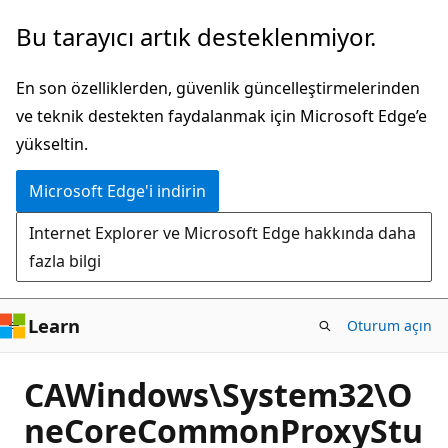
Ana
Bu tarayıcı artık desteklenmiyor.
içeriğe
atla
En son özelliklerden, güvenlik güncelleştirmelerinden
ve teknik destekten faydalanmak için Microsoft Edge’e
yükseltin.
Microsoft Edge'i indirin
Internet Explorer ve Microsoft Edge hakkında daha
fazla bilgi
Learn
Oturum açın
CAWindows\System32\O
neCoreCommonProxyStu