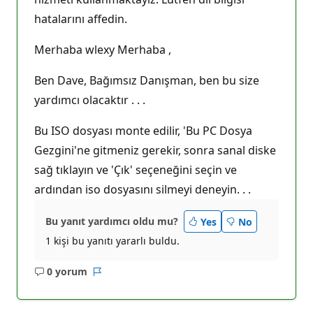
ı
hatalarını affedin.
k
p
u
Merhaba wlexy Merhaba ,
a
n
ı
Ben Dave, Bağımsız Danışman, ben bu size
yardımcı olacaktır . . .
Bu ISO dosyası monte edilir, 'Bu PC Dosya
Gezgini'ne gitmeniz gerekir, sonra sanal diske
sağ tıklayın ve 'Çık' seçeneğini seçin ve
ardından iso dosyasını silmeyi deneyin. . .
Bu yanıt yardımcı oldu mu?
Yes
No
1 kişi bu yanıtı yararlı buldu.
0 yorum
Açıklama
Rapor
yok