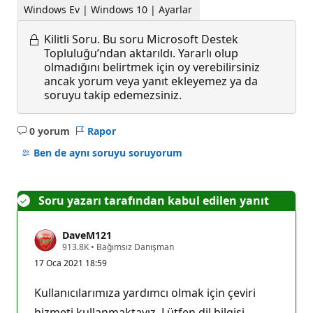
Windows Ev | Windows 10 | Ayarlar
Kilitli Soru.
Bu soru Microsoft Destek
Topluluğu’ndan aktarıldı. Yararlı olup
olmadığını belirtmek için oy verebilirsiniz
ancak yorum veya yanıt ekleyemez ya da
soruyu takip edemezsiniz.
0 yorum
Rapor
Açıklama
yok
Ben de aynı soruyu soruyorum
Soru yazarı tarafından kabul edilen yanıt
DaveM121
S
913.8K
•
Bağımsız Danışman
a
17 Oca 2021 18:59
y
g
ı
Kullanıcılarımıza yardımcı olmak için çeviri
n
l
hizmeti kullanmaktayız. Lütfen dil bilgisi