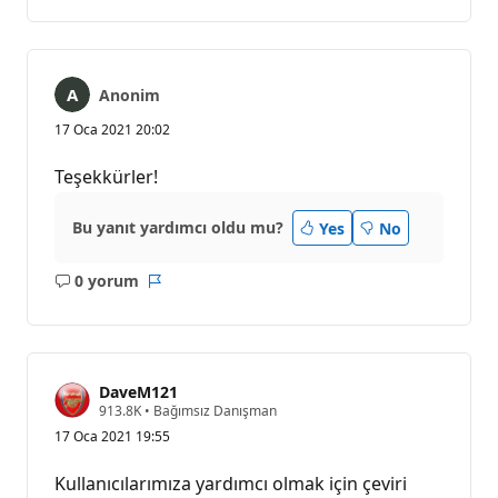
yok
Anonim
17 Oca 2021 20:02
Teşekkürler!
Bu yanıt yardımcı oldu mu?
Yes
No
0 yorum
Açıklama
Rapor
yok
DaveM121
S
913.8K
•
Bağımsız Danışman
a
17 Oca 2021 19:55
y
g
ı
Kullanıcılarımıza yardımcı olmak için çeviri
n