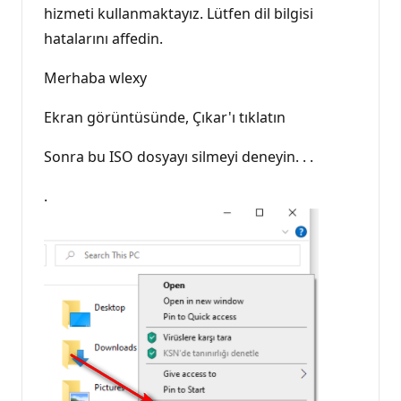
l
hizmeti kullanmaktayız. Lütfen dil bilgisi
ı
hatalarını affedin.
k
p
u
Merhaba wlexy
a
n
ı
Ekran görüntüsünde, Çıkar'ı tıklatın
Sonra bu ISO dosyayı silmeyi deneyin. . .
.