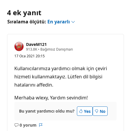
4 ek yanıt
Sıralama ölçütü:
En yararlı
DaveM121
S
913.8K
•
Bağımsız Danışman
a
17 Oca 2021 20:15
y
g
ı
Kullanıcılarımıza yardımcı olmak için çeviri
n
l
hizmeti kullanmaktayız. Lütfen dil bilgisi
ı
hatalarını affedin.
k
p
u
Merhaba wlexy, Yardım sevindim!
a
n
ı
Bu yanıt yardımcı oldu mu?
Yes
No
0 yorum
Açıklama
Rapor