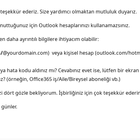
n teşekkür ederiz. Size yardımcı olmaktan mutluluk duyarız.
 unuttuğunuz için Outlook hesaplarınızı kullanamazsınız.
daha ayrıntılı bilgilere ihtiyacım olabilir:
/
@yourdomain.com) veya kişisel hesap (outlook.com/hotmai
a hata kodu aldınız mı? Cevabınız evet ise, lütfen bir ekran
z? (örneğin, Office365 iş/Aile/Bireysel aboneliği vb.)
zi dört gözle bekliyorum. İşbirliğiniz için çok teşekkür ederi
 günler.