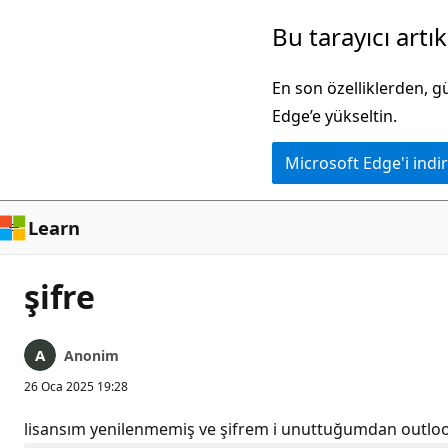
Ana
Bu tarayıcı artı
içeriğe
atla
En son özelliklerden, 
Edge’e yükseltin.
Microsoft Edge'i indir
Learn
şifre
Anonim
26 Oca 2025 19:28
lisansım yenilenmemiş ve şifrem i unuttuğumdan outlo