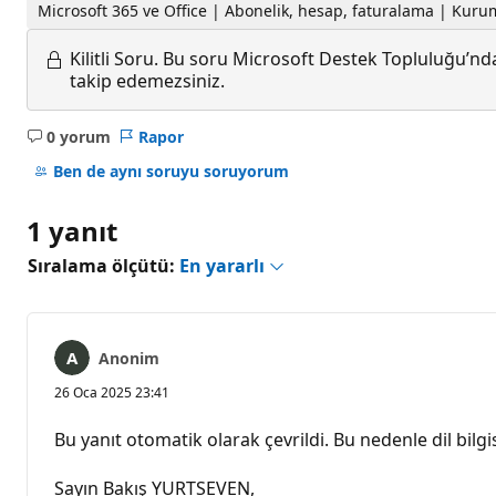
Microsoft 365 ve Office | Abonelik, hesap, faturalama | Kuru
Kilitli Soru.
Bu soru Microsoft Destek Topluluğu’ndan
takip edemezsiniz.
0 yorum
Rapor
Açıklama
yok
Ben de aynı soruyu soruyorum
1 yanıt
Sıralama ölçütü:
En yararlı
Anonim
26 Oca 2025 23:41
Bu yanıt otomatik olarak çevrildi. Bu nedenle dil bilgis
Sayın Bakış YURTSEVEN,