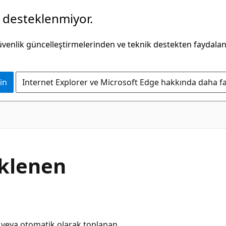
k desteklenmiyor.
güvenlik güncelleştirmelerinden ve teknik destekten faydala
in
Internet Explorer ve Microsoft Edge hakkında daha faz
eklenen
m veya otomatik olarak toplanan