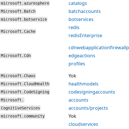
catalogs
microsoft.azuresphere
batchaccounts
Microsoft.Batch
botservices
microsoft.botservice
redis
Microsoft.Cache
redisEnterprise
cdnwebapplicationfirewallp
edgeactions
Microsoft.Cdn
profiles
Yok
Microsoft.Chaos
healthmodels
Microsoft.CloudHealth
codesigningaccounts
Microsoft.CodeSigning
accounts
Microsoft.
accounts/projects
CognitiveServices
Yok
microsoft.community
cloudservices