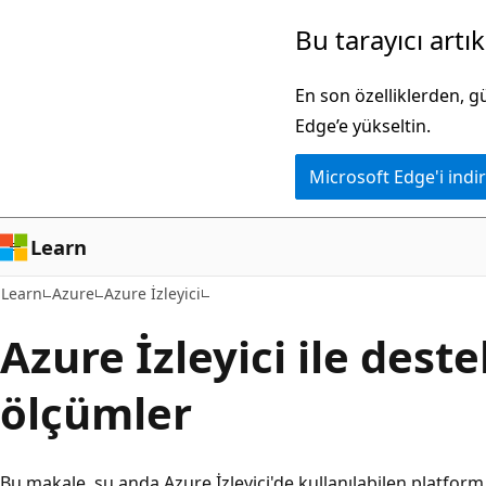
Ana
Bu tarayıcı artı
içeriğe
atla
En son özelliklerden, 
Edge’e yükseltin.
Microsoft Edge'i indir
Learn
Learn
Azure
Azure İzleyici
Azure İzleyici ile dest
ölçümler
Bu makale, şu anda Azure İzleyici'de kullanılabilen platfor