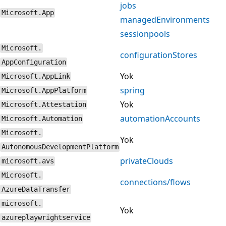
jobs
Microsoft.App
managedEnvironments
sessionpools
Microsoft.
configurationStores
AppConfiguration
Yok
Microsoft.AppLink
spring
Microsoft.AppPlatform
Yok
Microsoft.Attestation
automationAccounts
Microsoft.Automation
Microsoft.
Yok
AutonomousDevelopmentPlatform
privateClouds
microsoft.avs
Microsoft.
connections/flows
AzureDataTransfer
microsoft.
Yok
azureplaywrightservice