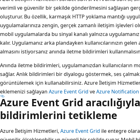
verimli ve güvenilir bir şekilde gönderilmesini sağlayan ge
oluşturur. Bu özellik, karmaşık HTTP yoklama mantığı uyg
uygulamalarınıza zengin, gerçek zamanlı iletişim işlevleri 
mobil uygulamalarda bu sinyal kanalı yalnızca uygulamanız
kalır. Uygulamanız arka plandayken kullanıcılarınızın gelen a
almasını istiyorsanız anında iletme bildirimleri kullanmalısın
Anında iletme bildirimleri, uygulamanızdan kullanıcıların m
sağlar. Anlık bildirimleri bir diyalogu göstermek, ses çal
görüntülemek için kullanabilirsiniz. Azure İletişim Hizmetler
eklemenizi sağlayan
Azure Event Grid
ve
Azure Notificatio
Azure Event Grid aracılığıyl
bildirimlerini tetikleme
Azure İletişim Hizmetleri,
Azure Event Grid
ile entegre olara
güvenilir, ölçeklenebilir ve güvenli bir şekilde sunar. Mobil bil