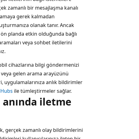
rçek zamanlı bir mesajlaşma kanalı
ulamaya gerek kalmadan
oluşturmanıza olanak tanır. Ancak
 ön planda etkin olduğunda bağlı
ramaları veya sohbet iletilerini
ız.
obil cihazlarına bilgi göndermenizi
mak veya gelen arama arayüzünü
i, uygulamalarınıza anlık bildirimler
n Hubs
ile tümleştirmeler sağlar.
a anında iletme
k, gerçek zamanlı olay bildirimlerini
dirimleri kullanıcılarınıza ileten bir