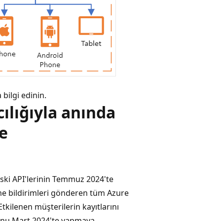
 bilgi edinin.
ılığıyla anında
e
ski API'lerinin Temmuz 2024'te
tme bildirimleri gönderen tüm Azure
tkilenen müşterilerin kayıtlarını
unu Mart 2024'te yapmaya