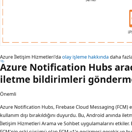
Azure İletişim Hizmetleri'da
olay işleme hakkında
daha fazla
Azure Notification Hubs arac
iletme bildirimleri gönderm
Önemli
Azure Notification Hubs, Firebase Cloud Messaging (FCM) e
kullanım dışı bırakıldığını duyurdu. Bu, Android anında ile
İletişim Hizmetleri Arama ve Sohbet uygulamalarını etkiler. E
FCM'nin eski sürümü olan FCM v1'e geçirmesi gerekir ve b