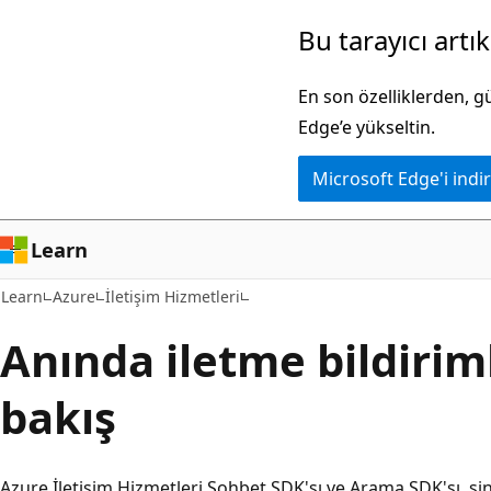
Ana
Bu tarayıcı artı
içeriğe
atla
En son özelliklerden, 
Edge’e yükseltin.
Microsoft Edge'i indir
Learn
Learn
Azure
İletişim Hizmetleri
Anında iletme bildirim
bakış
Azure İletişim Hizmetleri Sohbet SDK'sı ve Arama SDK'sı, sinya