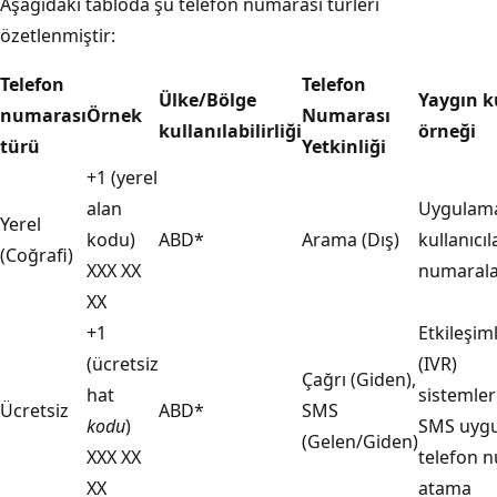
Aşağıdaki tabloda şu telefon numarası türleri
özetlenmiştir:
Telefon
Telefon
Ülke/Bölge
Yaygın k
numarası
Örnek
Numarası
kullanılabilirliği
örneği
türü
Yetkinliği
+1 (yerel
alan
Uygulama
Yerel
kodu)
ABD*
Arama (Dış)
kullanıcıl
(Coğrafi)
XXX XX
numarala
XX
+1
Etkileşiml
(ücretsiz
(IVR)
Çağrı (Giden),
hat
sistemler
Ücretsiz
ABD*
SMS
kodu
)
SMS uygu
(Gelen/Giden)
XXX XX
telefon n
XX
atama