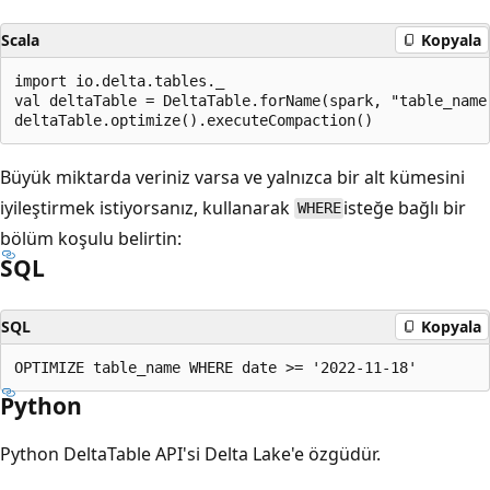
Scala
Kopyala
import io.delta.tables._

val deltaTable = DeltaTable.forName(spark, "table_name"
Büyük miktarda veriniz varsa ve yalnızca bir alt kümesini
iyileştirmek istiyorsanız, kullanarak
isteğe bağlı bir
WHERE
bölüm koşulu belirtin:
SQL
SQL
Kopyala
Python
Python DeltaTable API'si Delta Lake'e özgüdür.