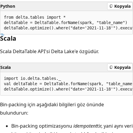
Python
Kopyala
from delta.tables import *

deltaTable = DeltaTable.forName(spark, "table_name")

Scala
Scala DeltaTable API'si Delta Lake'e özgüdür.
Scala
Kopyala
import io.delta.tables._

val deltaTable = DeltaTable.forName(spark, "table_name"
Bin-packing için aşağıdaki bilgileri göz önünde
bulundurun:
Bin-packing optimizasyonu
idempotent
tir, yani aynı veri