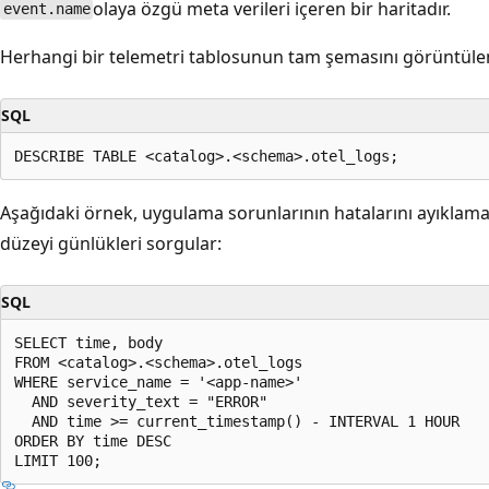
olaya özgü meta verileri içeren bir haritadır.
event.name
Herhangi bir telemetri tablosunun tam şemasını görüntüleme
SQL
Aşağıdaki örnek, uygulama sorunlarının hatalarını ayıklamak 
düzeyi günlükleri sorgular:
SQL
SELECT time, body

FROM <catalog>.<schema>.otel_logs

WHERE service_name = '<app-name>'

  AND severity_text = "ERROR"

  AND time >= current_timestamp() - INTERVAL 1 HOUR

ORDER BY time DESC
