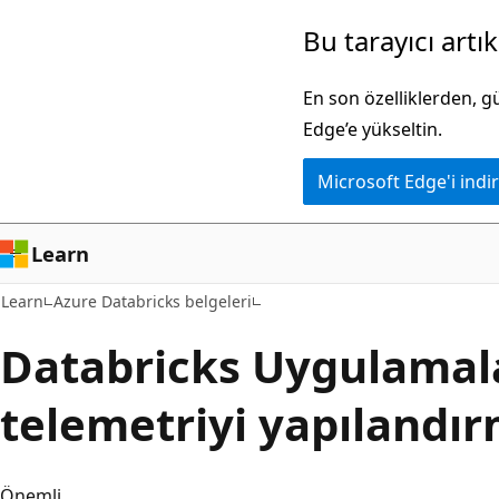
Ana
Bu tarayıcı artı
içeriğe
atla
En son özelliklerden, 
Edge’e yükseltin.
Microsoft Edge'i indir
Learn
Learn
Azure Databricks belgeleri
Databricks Uygulamala
telemetriyi yapılandı
Önemli