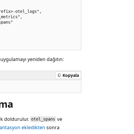
efix>-otel_logs",

metrics",

pans"

 uygulamayı yeniden dağıtın:
Kopyala
ama
ak doldurulur.
ve
otel_spans
antasyon ekledikten
sonra