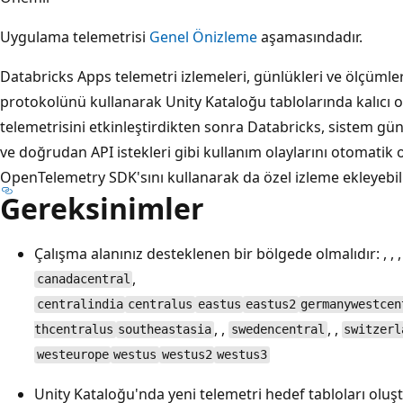
Uygulama telemetrisi
Genel Önizleme
aşamasındadır.
Databricks Apps telemetri izlemeleri, günlükleri ve ölçümle
protokolünü kullanarak Unity Kataloğu tablolarında kalıcı 
telemetrisini etkinleştirdikten sonra Databricks, sistem gü
ve doğrudan API istekleri gibi kullanım olaylarını otomatik o
OpenTelemetry SDK'sını kullanarak da özel izleme ekleyebili
Gereksinimler
Çalışma alanınız desteklenen bir bölgede olmalıdır: , , ,
,
canadacentral
centralindia
centralus
eastus
eastus2
germanywestcen
, ,
, ,
thcentralus
southeastasia
swedencentral
switzerl
westeurope
westus
westus2
westus3
Unity Kataloğu'nda yeni telemetri hedef tabloları oluş