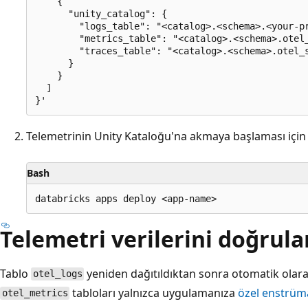
    {

      "unity_catalog": {

        "logs_table": "<catalog>.<schema>.<your-pr
        "metrics_table": "<catalog>.<schema>.otel_
        "traces_table": "<catalog>.<schema>.otel_s
      }

    }

  ]

Telemetrinin Unity Kataloğu'na akmaya başlaması için
Bash
Telemetri verilerini doğrul
Tablo
yeniden dağıtıldıktan sonra otomatik olar
otel_logs
tabloları yalnızca uygulamanıza
özel enstrüm
otel_metrics