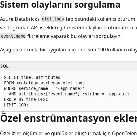
Sistem olaylarını sorgulama
Azure Databricks
tablosundaki kullanıcı oturum a
otel_logs
ve doğrudan API istekleri gibi sistem olaylarını otomatik ol
filtreleme yaparak bu olayları sorgulayın.
event.name
Aşağıdaki örnek, bir uygulama için en son 100 kullanım olayı
SQL
SELECT time, attributes

FROM <catalog>.<schema>.otel_logs

WHERE service_name = '<app-name>'

  AND attributes:["event.name"]::string = 'app.auth'

ORDER BY time DESC

Özel enstrümantasyon ekl
Özel izler, ölçümler ve günlükler oluşturmak için OpenTele