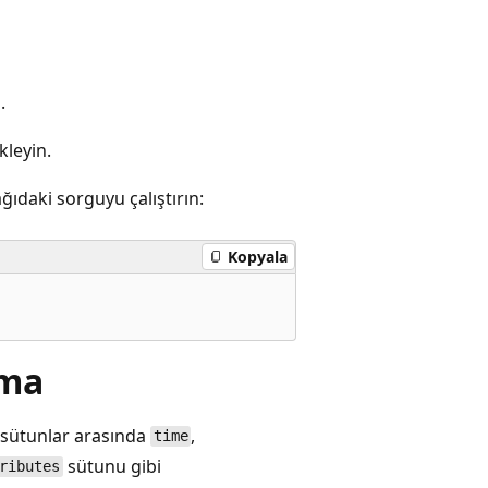
.
kleyin.
ğıdaki sorguyu çalıştırın:
Kopyala
ama
lı sütunlar arasında
,
time
sütunu gibi
ributes