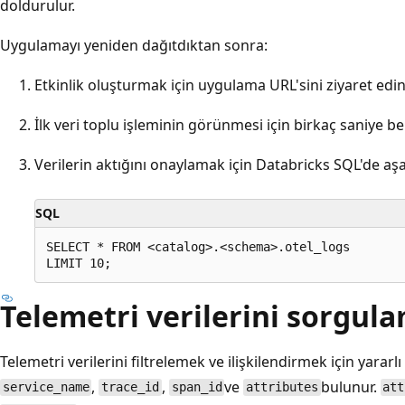
doldurulur.
Uygulamayı yeniden dağıtdıktan sonra:
Etkinlik oluşturmak için uygulama URL'sini ziyaret edin
İlk veri toplu işleminin görünmesi için birkaç saniye be
Verilerin aktığını onaylamak için Databricks SQL'de aşa
SQL
SELECT * FROM <catalog>.<schema>.otel_logs

Telemetri verilerini sorgul
Telemetri verilerini filtrelemek ve ilişkilendirmek için yarar
,
,
ve
bulunur.
service_name
trace_id
span_id
attributes
att