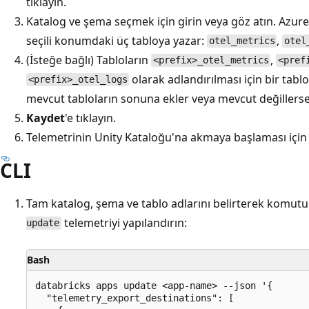
tıklayın.
Katalog ve şema seçmek için girin veya göz atın. Azure 
seçili konumdaki üç tabloya yazar:
,
otel_metrics
otel
(İsteğe bağlı) Tabloların
,
<prefix>_otel_metrics
<pref
olarak adlandırılması için bir tabl
<prefix>_otel_logs
mevcut tabloların sonuna ekler veya mevcut değillerse 
Kaydet
'e tıklayın.
Telemetrinin Unity Kataloğu'na akmaya başlaması için
CLI
Tam katalog, şema ve tablo adlarını belirterek komut
telemetriyi yapılandırın:
update
Bash
databricks apps update <app-name> --json '{

  "telemetry_export_destinations": [
