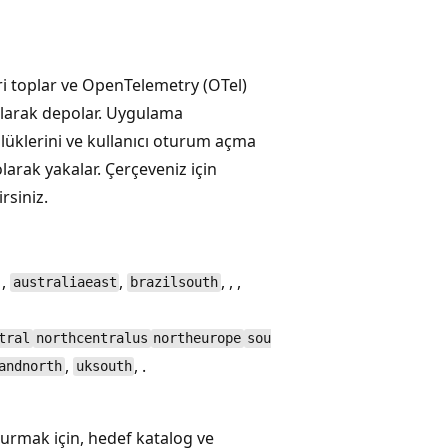
ri toplar ve OpenTelemetry (OTel)
olarak depolar. Uygulama
nlüklerini ve kullanıcı oturum açma
larak yakalar. Çerçeveniz için
rsiniz.
 ,
,
, , ,
australiaeast
brazilsouth
tral
northcentralus
northeurope
sou
,
, .
andnorth
uksouth
turmak için, hedef katalog ve