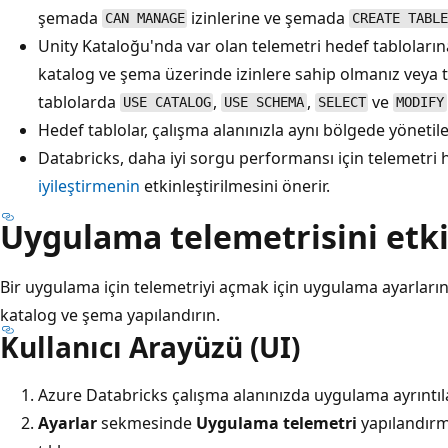
şemada
izinlerine ve şemada
CAN MANAGE
CREATE TABL
Unity Kataloğu'nda var olan telemetri hedef tabloları
katalog ve şema üzerinde izinlere sahip olmanız veya 
tablolarda
,
,
ve
USE CATALOG
USE SCHEMA
SELECT
MODIFY
Hedef tablolar, çalışma alanınızla aynı bölgede yönetilen
Databricks, daha iyi sorgu performansı için telemetri
iyileştirmenin
etkinleştirilmesini önerir.
Uygulama telemetrisini etk
Bir uygulama için telemetriyi açmak için uygulama ayarlarınd
katalog ve şema yapılandırın.
Kullanıcı Arayüzü (UI)
Azure Databricks çalışma alanınızda uygulama ayrıntılar
Ayarlar
sekmesinde
Uygulama telemetri
yapılandır