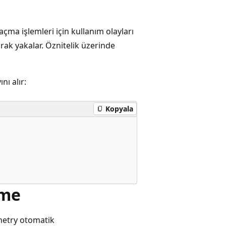
çma işlemleri için kullanım olayları
arak yakalar. Öznitelik üzerinde
nı alır:
Kopyala
eme
metry otomatik