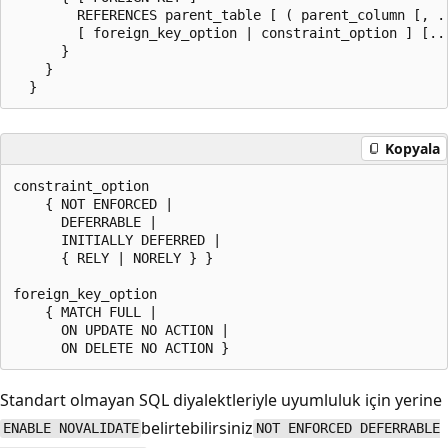
        REFERENCES parent_table [ ( parent_column [, ..
        [ foreign_key_option | constraint_option ] [...
      }

    }

Kopyala
constraint_option

    { NOT ENFORCED |

      DEFERRABLE |

      INITIALLY DEFERRED |

      { RELY | NORELY } }

foreign_key_option

    { MATCH FULL |

      ON UPDATE NO ACTION |

Standart olmayan SQL diyalektleriyle uyumluluk için yerine
belirtebilirsiniz
ENABLE NOVALIDATE
NOT ENFORCED DEFERRABLE