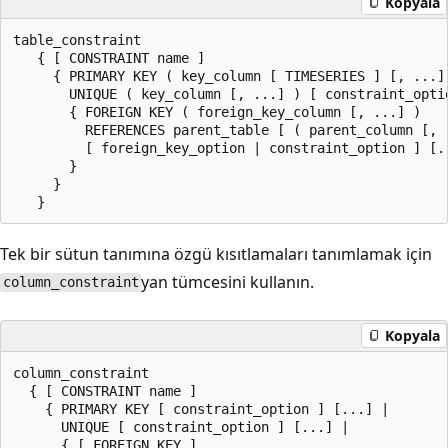
Kopyala
table_constraint

   { [ CONSTRAINT name ]

     { PRIMARY KEY ( key_column [ TIMESERIES ] [, ...] 
       UNIQUE ( key_column [, ...] ) [ constraint_optio
       { FOREIGN KEY ( foreign_key_column [, ...] )

         REFERENCES parent_table [ ( parent_column [, .
         [ foreign_key_option | constraint_option ] [..
       }

     }

Tek bir sütun tanımına özgü kısıtlamaları tanımlamak için
yan tümcesini kullanın.
column_constraint
Kopyala
column_constraint

  { [ CONSTRAINT name ]

    { PRIMARY KEY [ constraint_option ] [...] |

      UNIQUE [ constraint_option ] [...] |

      { [ FOREIGN KEY ]
