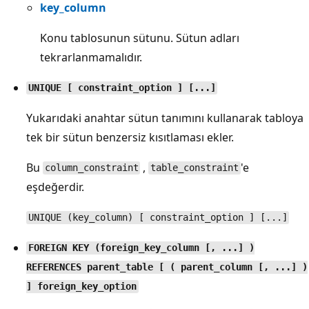
key_column
Konu tablosunun sütunu. Sütun adları
tekrarlanmamalıdır.
UNIQUE [ constraint_option ] [...]
Yukarıdaki anahtar sütun tanımını kullanarak tabloya
tek bir sütun benzersiz kısıtlaması ekler.
Bu
,
'e
column_constraint
table_constraint
eşdeğerdir.
UNIQUE (key_column) [ constraint_option ] [...]
FOREIGN KEY (foreign_key_column [, ...] )
REFERENCES parent_table [ ( parent_column [, ...] )
] foreign_key_option