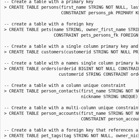
-- Create a table with a primary key

> CREATE TABLE persons(first_name STRING NOT NULL, las
                       CONSTRAINT persons_pk PRIMARY KE
-- create a table with a foreign key

> CREATE TABLE pets(name STRING, owner_first_name STRIN
                    CONSTRAINT pets_persons_fk FOREIGN
-- Create a table with a single column primary key and 
> CREATE TABLE customers(customerid STRING NOT NULL PRI
-- Create a table with a names single column primary k
> CREATE TABLE orders(orderid BIGINT NOT NULL CONSTRAIN
                      customerid STRING CONSTRAINT ord
-- Create a table with a column unique constraint

> CREATE TABLE person_contacts(first_name STRING NOT NU
                               nickname STRING UNIQUE);
-- Create a table with a multi-column unique constraint
> CREATE TABLE person_accounts(first_name STRING NOT N
                               CONSTRAINT person_accou
-- Create a table with a foreign key that references a 
> CREATE TABLE pet_tags(tag STRING NOT NULL, owner_nick