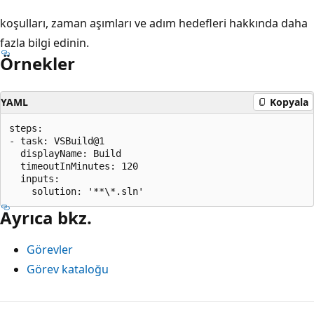
koşulları,
zaman aşımları ve
adım hedefleri hakkında daha
fazla bilgi edinin.
Örnekler
YAML
Kopyala
steps:

- task: VSBuild@1

  displayName: Build

  timeoutInMinutes: 120

  inputs:

Ayrıca bkz.
Görevler
Görev kataloğu
Okuma