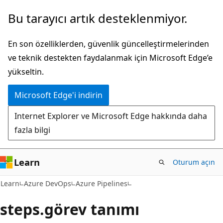
Ana
Bu tarayıcı artık desteklenmiyor.
içeriğe
atla
En son özelliklerden, güvenlik güncelleştirmelerinden
ve teknik destekten faydalanmak için Microsoft Edge’e
yükseltin.
Microsoft Edge'i indirin
Internet Explorer ve Microsoft Edge hakkında daha
fazla bilgi
Learn
Oturum açın
Learn
Azure DevOps
Azure Pipelines
steps.görev tanımı