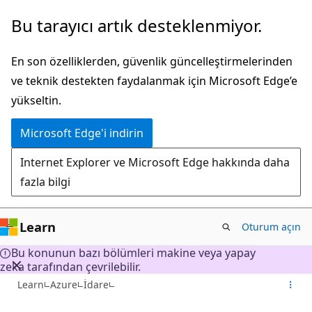
Ana
Bu tarayıcı artık desteklenmiyor.
içeriğe
atla
En son özelliklerden, güvenlik güncelleştirmelerinden
ve teknik destekten faydalanmak için Microsoft Edge’e
yükseltin.
Microsoft Edge'i indirin
Internet Explorer ve Microsoft Edge hakkında daha
fazla bilgi
Learn
Oturum açın
Bu konunun bazı bölümleri makine veya yapay
zeka tarafından çevrilebilir.
Learn
Azure
İdare