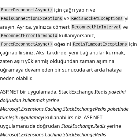
için çağrı yapın ve
ForceReconnectAsync()
ve
'yi
RedisConnectionExceptions
RedisSocketExceptions
arayın. Ayrıca, yalnızca cömert
ve
ReconnectMinInterval
kullanıyorsanız,
ReconnectErrorThreshold
öğesini
için
ForceReconnectAsync()
RedisTimeoutExceptions
çağırabilirsiniz. Aksi takdirde, yeni bağlantılar kurmak,
zaten aşırı yüklenmiş olduğundan zaman aşımına
uğramaya devam eden bir sunucuda art arda hataya
neden olabilir.
ASP.NET bir uygulamada, StackExchange.Redis
paketini
doğrudan kullanmak yerine
Microsoft.Extensions.Caching.StackExchangeRedis
paketinde
tümleşik uygulamayı
kullanabilirsiniz. ASP.NET
uygulamanızda doğrudan
StackExchange.Redis
yerine
Microsoft.Extensions.Caching.StackExchangeRedis