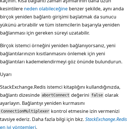
kaçının. Kısa bağlantı zaman aşımlarının daha uzun
kesintilere
neden olabileceğine
benzer şekilde, aynı anda
birçok yeniden bağlantı girişimi başlatmak da sunucu
yükünü artırabilir ve tüm istemcilerin başarıyla yeniden
bağlanması için gereken süreyi uzatabilir.
Birçok istemci örneğini yeniden bağlanıyorsanız, yeni
bağlantılarınızın kısıtlanmasını önlemek için yeni
bağlantıları kademelendirmeyi göz önünde bulundurun.
Uyarı
StackExchange.Redis istemci kitaplığını kullandığınızda,
bağlantı dizesinde
değerini
olarak
abortConnect
false
ayarlayın. Bağlantıyı yeniden kurmasını
kontrol etmesine izin vermenizi
ConnectionMultiplexer
tavsiye ederiz. Daha fazla bilgi için bkz.
StackExchange.Redis
en iyi yöntemleri
.