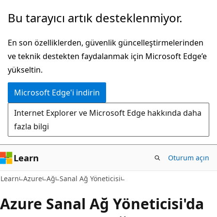
Ana
Bu tarayıcı artık desteklenmiyor.
içeriğe
atla
En son özelliklerden, güvenlik güncelleştirmelerinden
ve teknik destekten faydalanmak için Microsoft Edge’e
yükseltin.
Microsoft Edge'i indirin
Internet Explorer ve Microsoft Edge hakkında daha
fazla bilgi
Learn
Oturum açın
Learn
Azure
Ağ
Sanal Ağ Yöneticisi
Azure Sanal Ağ Yöneticisi'da