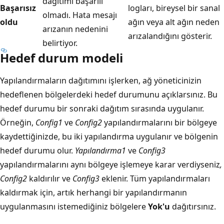
dağıtımı başarılı
Başarısız
logları, bireysel bir sanal
olmadı. Hata mesajı
oldu
ağın veya alt ağın neden
arızanın nedenini
arızalandığını gösterir.
belirtiyor.
Hedef durum modeli
Yapılandırmaların dağıtımını işlerken, ağ yöneticinizin
hedeflenen bölgelerdeki hedef durumunu açıklarsınız. Bu
hedef durumu bir sonraki dağıtım sırasında uygulanır.
Örneğin,
Config1
ve
Config2
yapılandırmalarını bir bölgeye
kaydettiğinizde, bu iki yapılandırma uygulanır ve bölgenin
hedef durumu olur.
Yapılandırma1
ve
Config3
yapılandırmalarını aynı bölgeye işlemeye karar verdiyseniz
,
Config2
kaldırılır ve
Config3
eklenir. Tüm yapılandırmaları
kaldırmak için, artık herhangi bir yapılandırmanın
uygulanmasını istemediğiniz bölgelere
Yok'u
dağıtırsınız.