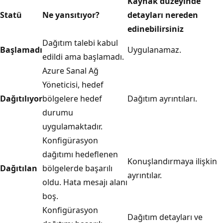
Kaynak düzeyinde
Statü
Ne yansıtıyor?
detayları nereden
edinebilirsiniz
Dağıtım talebi kabul
Başlamadı
Uygulanamaz.
edildi ama başlamadı.
Azure Sanal Ağ
Yöneticisi, hedef
Dağıtılıyor
bölgelere hedef
Dağıtım ayrıntıları.
durumu
uygulamaktadır.
Konfigürasyon
dağıtımı hedeflenen
Konuşlandırmaya ilişkin
Dağıtılan
bölgelerde başarılı
ayrıntılar.
oldu. Hata mesajı alanı
boş.
Konfigürasyon
Dağıtım detayları ve