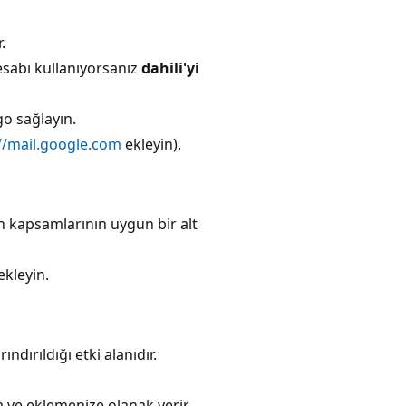
.
hesabı kullanıyorsanız
dahili'yi
go sağlayın.
//mail.google.com
ekleyin).
in kapsamlarının uygun bir alt
ekleyin.
ndırıldığı etki alanıdır.
a ve eklemenize olanak verir.