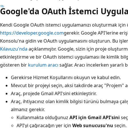
Google'da OAuth İstemci Uygul
Kendi Google OAuth istemci uygulamanızı oluşturmak için
https://developer.google.com
gerekir. Google API'lerine eri
Konsolu'na gidin ve OAuth uygulamasını oluşturun. Bu işl
Kılavuzu'nda
açıklanmıştır. Google, sizin için proje oluşturma
etkinleştirme ve bir OAuth istemci uygulaması ile kimlik bil
gösteren bir
kurulum aracı
sağlar. Aracı incelerken yararlı b
Gerekirse Hizmet Koşullarını okuyun ve kabul edin.
Mevcut bir projeyi seçin, aksi takdirde araç "Projem" ad
Araç, projede Gmail API'sini etkinleştirir.
Araç, ihtiyacınız olan kimlik bilgisi türünü bulmaya çal
almanız gerekir.
Kullanmakta olduğunuz
API için Gmail API'sini
seçi
API'yi çağıracağın yer için
Web sunucusu'nu
seçin.