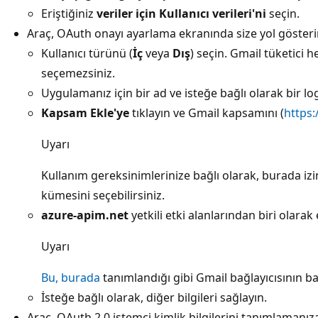
Eriştiğiniz
veriler için Kullanıcı verileri'ni
seçin.
Araç, OAuth onayı ayarlama ekranında size yol gösterir
Kullanıcı türünü (
İç
veya
Dış
) seçin. Gmail tüketici 
seçemezsiniz.
Uygulamanız için bir ad ve isteğe bağlı olarak bir lo
Kapsam Ekle'ye
tıklayın ve Gmail kapsamını (
https:
Uyarı
Kullanım gereksinimlerinize bağlı olarak, burada iz
kümesini seçebilirsiniz.
azure-apim.net
yetkili etki alanlarından biri olarak 
Uyarı
Bu, burada
tanımlandığı gibi Gmail bağlayıcısının barı
İsteğe bağlı olarak, diğer bilgileri sağlayın.
Araç, OAuth 2.0 istemci kimlik bilgilerini tanımlamanız