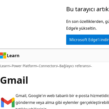
Ana
Sayfa
Bu tarayıcı artı
içeriğe
içi
atla
gezintiye
En son özelliklerden, 
atla
Edge’e yükseltin.
Microsoft Edge'i indir
Learn
Learn
Power Platform
Connectors
Bağlayıcı referansı
Gmail
Gmail, Google'ın web tabanlı bir e-posta hizmetidir. G
gönderme veya alma gibi eylemler gerçekleştirebili