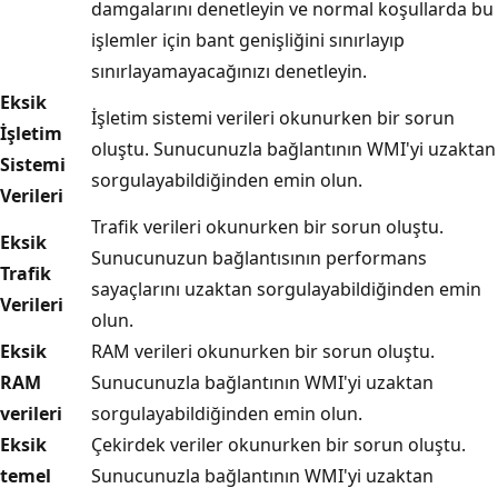
damgalarını denetleyin ve normal koşullarda bu
işlemler için bant genişliğini sınırlayıp
sınırlayamayacağınızı denetleyin.
Eksik
İşletim sistemi verileri okunurken bir sorun
İşletim
oluştu. Sunucunuzla bağlantının WMI'yi uzaktan
Sistemi
sorgulayabildiğinden emin olun.
Verileri
Trafik verileri okunurken bir sorun oluştu.
Eksik
Sunucunuzun bağlantısının performans
Trafik
sayaçlarını uzaktan sorgulayabildiğinden emin
Verileri
olun.
Eksik
RAM verileri okunurken bir sorun oluştu.
RAM
Sunucunuzla bağlantının WMI'yi uzaktan
verileri
sorgulayabildiğinden emin olun.
Eksik
Çekirdek veriler okunurken bir sorun oluştu.
temel
Sunucunuzla bağlantının WMI'yi uzaktan