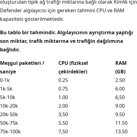
oluşturulan tipik ağ trafiği miktarına bağlı olarak Kimlik için
Defender algılayıcısı için gereken tahmini CPU ve RAM
kapasitesi gösterilmektedir.
Bu tablo bir tahmindir. Algılayıcının ayrıştırma yaptığı
son miktar, trafik miktarına ve trafiğin dağılımına
bağlıdır.
Meşgul paketleri /
CPU (fiziksel
RAM
saniye
çekirdekler)
(GB)
0-1k
0.25
2.50
1k-5k
0.75
6.00
5k-10k
1.00
6,50
10k-20k
2.00
9.00
20k-50k
3,50
9.50
50k-75k
5.50
11.50
75k-100k
7,50
13.50