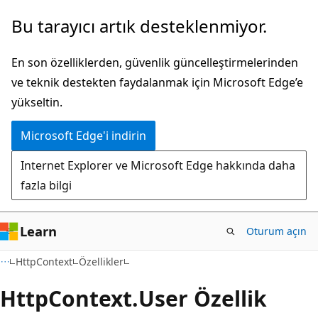
Ana
Sayfa
Bu tarayıcı artık desteklenmiyor.
içeriğe
içi
atla
gezintiye
En son özelliklerden, güvenlik güncelleştirmelerinden
atla
ve teknik destekten faydalanmak için Microsoft Edge’e
yükseltin.
Microsoft Edge'i indirin
Internet Explorer ve Microsoft Edge hakkında daha
fazla bilgi
Learn
Oturum açın
C#
HttpContext
Özellikler
Http
Context.
User Özellik