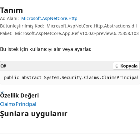
Tanım
Ad Alanı:
Microsoft.AspNetCore.Http
Bütünleştirilmiş Kod:
Microsoft.AspNetCore.Http.Abstractions.dll
Paket:
Microsoft.AspNetCore.App.Ref v10.0.0-preview.6.25358.103
Bu istek için kullanıcıyı alır veya ayarlar.
C#
Kopyala
public abstract System.Security.Claims.ClaimsPrincipal
Özellik Değeri
ClaimsPrincipal
Şunlara uygulanır
Okuma
modu