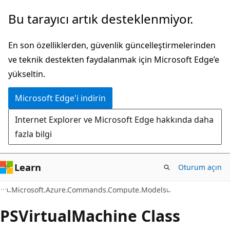
Ana
Sayfa
Bu tarayıcı artık desteklenmiyor.
içeriğe
içi
atla
gezintiye
En son özelliklerden, güvenlik güncelleştirmelerinden
atla
ve teknik destekten faydalanmak için Microsoft Edge’e
yükseltin.
Microsoft Edge'i indirin
Internet Explorer ve Microsoft Edge hakkında daha
fazla bilgi
Learn
Oturum açın
C#
Microsoft.Azure.Commands.Compute.Models
PSVirtual
Machine Class