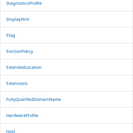
DiagnosticsProfile
DisplayHint
Etag
EvictionPolicy
ExtendedLocation
Extensions
FullyQualifiedDomainName
HardwareProfile
Host