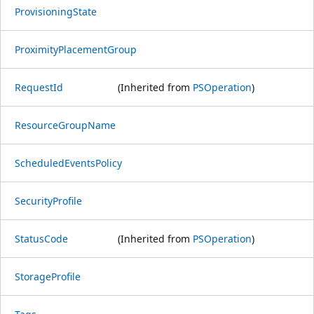
ProvisioningState
ProximityPlacementGroup
RequestId
(Inherited from
PSOperation
)
ResourceGroupName
ScheduledEventsPolicy
SecurityProfile
StatusCode
(Inherited from
PSOperation
)
StorageProfile