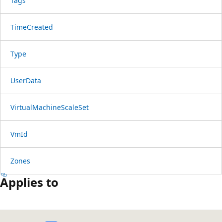
Tags
TimeCreated
Type
UserData
VirtualMachineScaleSet
VmId
Zones
Applies to