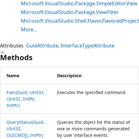
Microsoft.VisualStudio.Package.SimpleEditorView
Microsoft.VisualStudio.Package.ViewFilter
Microsoft.VisualStudio.Shell.Flavor.FlavoredProject
More…
Attributes
GuidAttribute
InterfaceTypeAttribute
Methods
Name
Description
Exec(Guid, UInt32,
Executes the specified command.
UInt32, IntPtr,
IntPtr)
QueryStatus(Guid,
Queries the object for the status of
UInt32,
one or more commands generated
OLECMD[], IntPtr)
by user interface events.