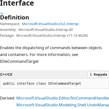
Interface
Definition
Namespace:
Microsoft.VisualStudio.OLE.Interop
Assembly:
Microsoft.VisualStudio.Interop.dll
Package:
Microsoft.VisualStudio.Interop v17.14.40260
Enables the dispatching of commands between objects
and containers. For more information, see
IOleCommandTarget
C++/CX
Kopyala
public interface class IOleCommandTarget
Derived
Microsoft.VisualStudio.Editor.IVsCommandHandle
Microsoft.VisualStudio.Modeling.Shell.UndoMana