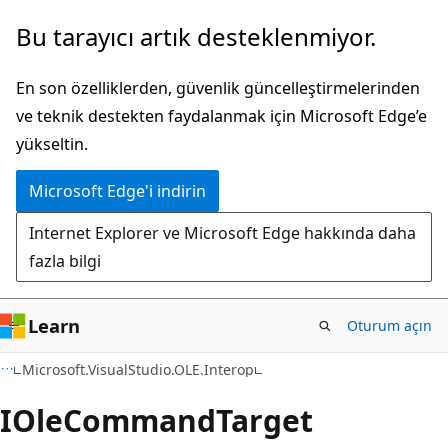
Ana
Sayfa
Bu tarayıcı artık desteklenmiyor.
içeriğe
içi
atla
gezintiye
En son özelliklerden, güvenlik güncelleştirmelerinden
atla
ve teknik destekten faydalanmak için Microsoft Edge’e
yükseltin.
Microsoft Edge'i indirin
Internet Explorer ve Microsoft Edge hakkında daha
fazla bilgi
Learn
Oturum açın
C++/CX
Microsoft.VisualStudio.OLE.Interop
IOle
Command
Target