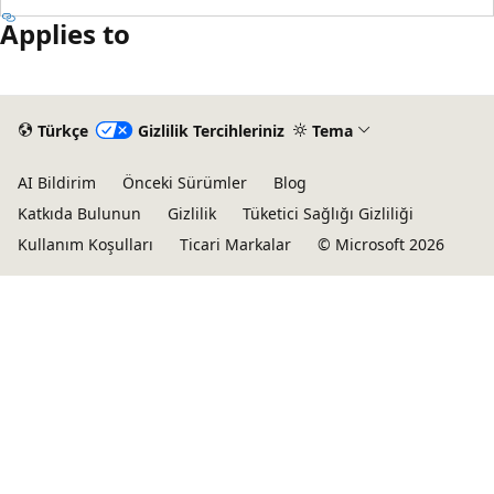
Applies to
Okuma
modu
Türkçe
Gizlilik Tercihleriniz
Tema
devre
dışı
AI Bildirim
Önceki Sürümler
Blog
Katkıda Bulunun
Gizlilik
Tüketici Sağlığı Gizliliği
Kullanım Koşulları
Ticari Markalar
© Microsoft 2026