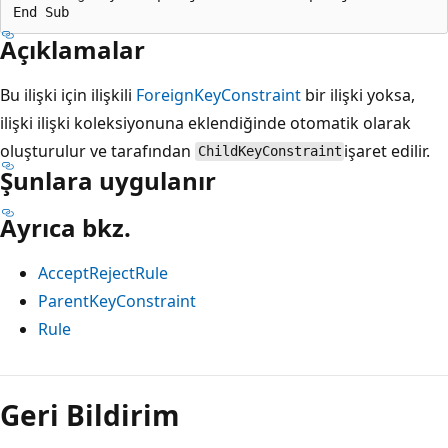
Açıklamalar
Bu ilişki için ilişkili
ForeignKeyConstraint
bir ilişki yoksa,
ilişki ilişki koleksiyonuna eklendiğinde otomatik olarak
oluşturulur ve tarafından
işaret edilir.
ChildKeyConstraint
Şunlara uygulanır
Ayrıca bkz.
AcceptRejectRule
ParentKeyConstraint
Rule
Okuma
modu
Geri Bildirim
devre