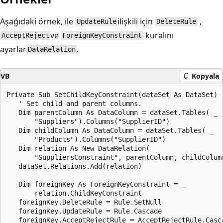
Aşağıdaki örnek, ile
ilişkili için
,
UpdateRule
DeleteRule
ve
kuralını
AcceptReject
ForeignKeyConstraint
ayarlar
.
DataRelation
VB
Kopyala
Private Sub SetChildKeyConstraint(dataSet As DataSet)

   ' Set child and parent columns.

   Dim parentColumn As DataColumn = dataSet.Tables( _

       "Suppliers").Columns("SupplierID")

   Dim childColumn As DataColumn = dataSet.Tables( _

       "Products").Columns("SupplierID")

   Dim relation As New DataRelation( _

       "SuppliersConstraint", parentColumn, childColumn
   dataSet.Relations.Add(relation)

   Dim foreignKey As ForeignKeyConstraint = _

       relation.ChildKeyConstraint

   foreignKey.DeleteRule = Rule.SetNull

   foreignKey.UpdateRule = Rule.Cascade

   foreignKey.AcceptRejectRule = AcceptRejectRule.Casca