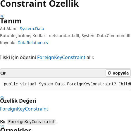
Constraint Özellik
Tanım
Ad Alanı:
System.Data
Bütünleştirilmiş Kodlar:
netstandard.dll, System.Data.Common.dll
Kaynak:
DataRelation.cs
İlişki için öğesini
ForeignKeyConstraint
alır.
C#
Kopyala
public virtual System.Data.ForeignKeyConstraint? Child
Özellik Değeri
ForeignKeyConstraint
Bir
.
ForeignKeyConstraint
Örnekler