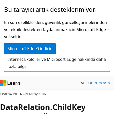
Ana
Sayfa
Bu tarayıcı artık desteklenmiyor.
içeriğe
içi
atla
gezintiye
En son özelliklerden, güvenlik güncelleştirmelerinden
atla
ve teknik destekten faydalanmak için Microsoft Edge’e
yükseltin.
Microsoft Edge'i indirin
Internet Explorer ve Microsoft Edge hakkında daha
fazla bilgi
Learn
Oturum açın
C#
Learn
.NET
API tarayıcısı
Data
Relation.
Child
Key