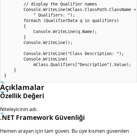
        // display the Qualifier names

        Console.WriteLine(mClass.ClassPath.ClassName +

            " Qualifiers: ");

        foreach (QualifierData q in qualifiers)

        {

            Console.WriteLine(q.Name);

        }

        Console.WriteLine();

        Console.WriteLine("Class Description: ");

        Console.WriteLine(

            mClass.Qualifiers["Description"].Value);

    }

Açıklamalar
Özellik Değeri
Niteleyicinin adı.
.NET Framework Güvenliği
Hemen arayan için tam güven. Bu üye kısmen güvenilen