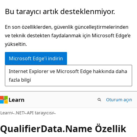
Ana
Sayfa
Bu tarayıcı artık desteklenmiyor.
içeriğe
içi
atla
gezintiye
En son özelliklerden, güvenlik güncelleştirmelerinden
atla
ve teknik destekten faydalanmak için Microsoft Edge’e
yükseltin.
Microsoft Edge'i indirin
Internet Explorer ve Microsoft Edge hakkında daha
fazla bilgi
Learn
Oturum açın
C#
Learn
.NET
API tarayıcısı
Qualifier
Data.
Name Özellik