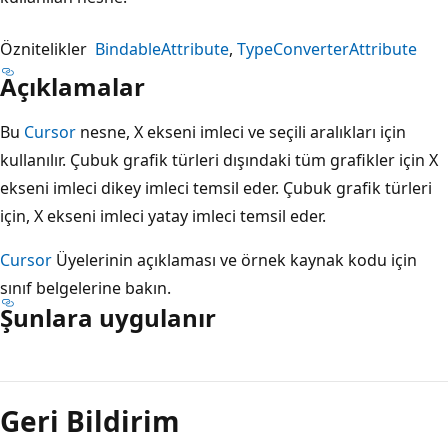
Öznitelikler
BindableAttribute
TypeConverterAttribute
Açıklamalar
Bu
Cursor
nesne, X ekseni imleci ve seçili aralıkları için
kullanılır. Çubuk grafik türleri dışındaki tüm grafikler için X
ekseni imleci dikey imleci temsil eder. Çubuk grafik türleri
için, X ekseni imleci yatay imleci temsil eder.
Cursor
Üyelerinin açıklaması ve örnek kaynak kodu için
sınıf belgelerine bakın.
Şunlara uygulanır
Okuma
modu
Geri Bildirim
devre
dışı