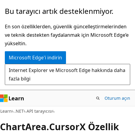
Ana
Sayfa
Bu tarayıcı artık desteklenmiyor.
içeriğe
içi
atla
gezintiye
En son özelliklerden, güvenlik güncelleştirmelerinden
atla
ve teknik destekten faydalanmak için Microsoft Edge’e
yükseltin.
Microsoft Edge'i indirin
Internet Explorer ve Microsoft Edge hakkında daha
fazla bilgi
Learn
Oturum açın
C#
Learn
.NET
API tarayıcısı
Chart
Area.
CursorX Özellik