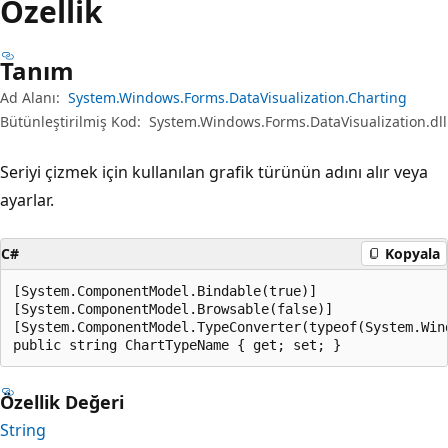
Özellik
Tanım
Ad Alanı:
System.Windows.Forms.DataVisualization.Charting
Bütünleştirilmiş Kod:
System.Windows.Forms.DataVisualization.dll
Seriyi çizmek için kullanılan grafik türünün adını alır veya
ayarlar.
C#
Kopyala
[System.ComponentModel.Bindable(true)]

[System.ComponentModel.Browsable(false)]

[System.ComponentModel.TypeConverter(typeof(System.Win
public string ChartTypeName { get; set; }
Özellik Değeri
String