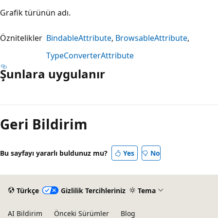
Grafik türünün adı.
Öznitelikler
BindableAttribute
BrowsableAttribute
TypeConverterAttribute
Şunlara uygulanır
Okuma
modu
Geri Bildirim
devre
dışı
Bu sayfayı yararlı buldunuz mu?
Yes
No
Türkçe
Gizlilik Tercihleriniz
Tema
AI Bildirim
Önceki Sürümler
Blog