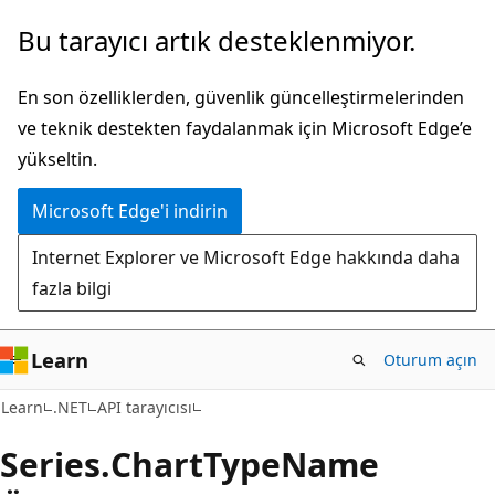
Ana
Sayfa
Bu tarayıcı artık desteklenmiyor.
içeriğe
içi
atla
gezintiye
En son özelliklerden, güvenlik güncelleştirmelerinden
atla
ve teknik destekten faydalanmak için Microsoft Edge’e
yükseltin.
Microsoft Edge'i indirin
Internet Explorer ve Microsoft Edge hakkında daha
fazla bilgi
Learn
Oturum açın
C#
Learn
.NET
API tarayıcısı
Series.
Chart
Type
Name