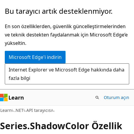
Ana
Sayfa
Bu tarayıcı artık desteklenmiyor.
içeriğe
içi
atla
gezintiye
En son özelliklerden, güvenlik güncelleştirmelerinden
atla
ve teknik destekten faydalanmak için Microsoft Edge’e
yükseltin.
Microsoft Edge'i indirin
Internet Explorer ve Microsoft Edge hakkında daha
fazla bilgi
Learn
Oturum açın
C#
Learn
.NET
API tarayıcısı
Series.
Shadow
Color Özellik