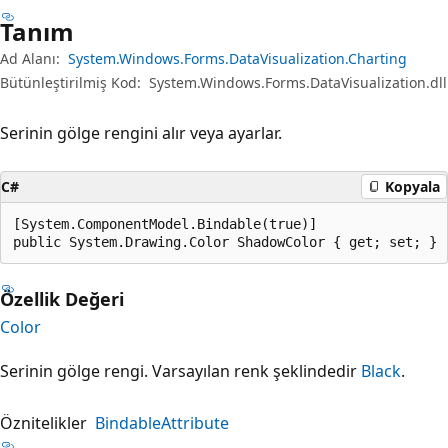
Tanım
Ad Alanı:
System.Windows.Forms.DataVisualization.Charting
Bütünleştirilmiş Kod:
System.Windows.Forms.DataVisualization.dll
Serinin gölge rengini alır veya ayarlar.
C#
Kopyala
[System.ComponentModel.Bindable(true)]

public System.Drawing.Color ShadowColor { get; set; }
Özellik Değeri
Color
Serinin gölge rengi. Varsayılan renk şeklindedir
Black
.
Öznitelikler
BindableAttribute