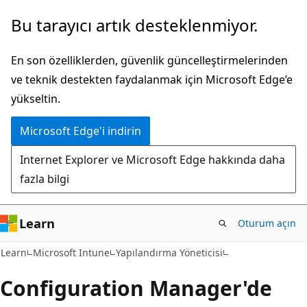
Ana
Bu tarayıcı artık desteklenmiyor.
içeriğe
atla
En son özelliklerden, güvenlik güncelleştirmelerinden
ve teknik destekten faydalanmak için Microsoft Edge’e
yükseltin.
Microsoft Edge'i indirin
Internet Explorer ve Microsoft Edge hakkında daha
fazla bilgi
Learn
Oturum açın
Learn
Microsoft Intune
Yapılandırma Yöneticisi
Configuration Manager'de