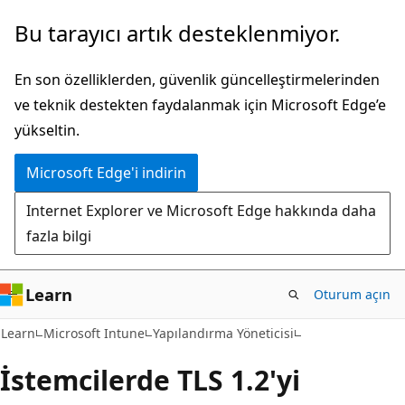
Ana
Bu tarayıcı artık desteklenmiyor.
içeriğe
atla
En son özelliklerden, güvenlik güncelleştirmelerinden
ve teknik destekten faydalanmak için Microsoft Edge’e
yükseltin.
Microsoft Edge'i indirin
Internet Explorer ve Microsoft Edge hakkında daha
fazla bilgi
Learn
Oturum açın
Learn
Microsoft Intune
Yapılandırma Yöneticisi
İstemcilerde TLS 1.2'yi