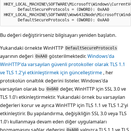
HKEY_LOCAL_MACHINE\SOFTWARE\Microsoft\Windows\CurrentVe
      DefaultSecureProtocols = (DWORD): 0xAA0

HKEY_LOCAL_MACHINE\SOFTWARE\Wow6432Node\Microsoft\Wind
Bu değeri değiştirirseniz bilgisayarı yeniden başlatın.
Yukarıdaki örnekte WinHTTP
DefaultSecureProtocols
ayarının değeri
gösterilmektedir.
Windows'da
0xAA0
WinHTTP'da varsayılan güvenli protokoller olarak TLS 1.1
ve TLS 1.2'yi etkinleştirmek için güncelleştirme
, her
protokolün onaltılık değerini listeler. Windows'da
varsayılan olarak bu
değer, WinHTTP için SSL 3.0 ve
0x0A0
TLS 1.0'ı etkinleştirmektir. Yukarıdaki örnek bu varsayılan
değerleri korur ve ayrıca WinHTTP için TLS 1.1 ve TLS 1.2'yi
etkinleştirir. Bu yapılandırma, değişikliğin SSL 3.0 veya TLS
1.0'ı kullanmaya devam eden diğer uygulamaları
bozmamasını sağlar. değerini
yalnızca TLS 1.1 ve TLS
0xA00