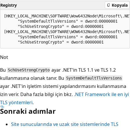
Registry
Kopyala
[HKEY_LOCAL_MACHINE\SOFTWARE\Wow6432Node\Microsoft\.NET
      "SystemDefaultTlsVersions" = dword:00000001

      "SchUseStrongCrypto" = dword:00000001

[HKEY_LOCAL_MACHINE\SOFTWARE\WOW6432Node\Microsoft\.NET
      "SystemDefaultTlsVersions" = dword:00000001

Not
Bu
ayar .NET'in TLS 1.1 ve TLS 1.2
SchUseStrongCrypto
kullanmasına olanak tanır. Bu
SystemDefaultTlsVersions
ayar .NET'in işletim sistemi yapılandırmasını kullanmasına
izin verir. Daha fazla bilgi için bkz.
.NET Framework ile en iyi
TLS yöntemleri
.
Sonraki adımlar
Site sunucularında ve uzak site sistemlerinde TLS