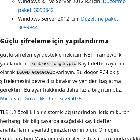
Windows 8.1 ve Server 2012 R2 için:
Düzeltme
paketi 3099842
Windows Server 2012 için:
Düzeltme paketi
3099844
Güçlü şifreleme için yapılandırma
güçlü şifrelemeyi desteklemek için .NET Framework
yapılandırın.
Kayıt defteri ayarını
SchUseStrongCrypto
olarak
ayarlayın. Bu değer RC4 akış
DWORD:00000001
şifrelemesini devre dışı bırakır ve yeniden başlatma
gerektirir. Bu ayar hakkında daha fazla bilgi için bkz.
Microsoft Güvenlik Önerisi 296038
.
TLS 1.2 özellikli bir sistemle ağ üzerinden iletişim kuran
herhangi bir bilgisayarda aşağıdaki kayıt defteri
anahtarlarını ayarladığınızdan emin olun. Örneğin,
Configuration Manager istemcileri, site sunucusunda yüklü