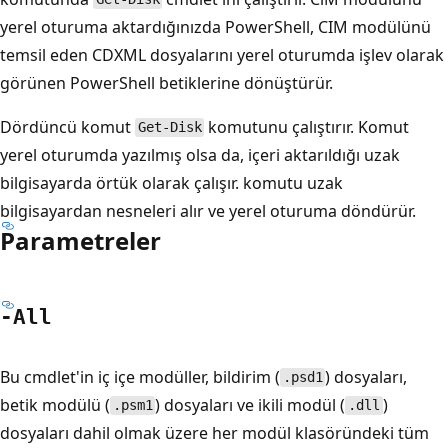
yerel oturuma aktardığınızda PowerShell, CIM modülünü
temsil eden CDXML dosyalarını yerel oturumda işlev olarak
görünen PowerShell betiklerine dönüştürür.
Dördüncü komut
komutunu çalıştırır. Komut
Get-Disk
yerel oturumda yazılmış olsa da, içeri aktarıldığı uzak
bilgisayarda örtük olarak çalışır. komutu uzak
bilgisayardan nesneleri alır ve yerel oturuma döndürür.
Parametreler
-All
Bu cmdlet'in iç içe modüller, bildirim (
) dosyaları,
.psd1
betik modülü (
) dosyaları ve ikili modül (
)
.psm1
.dll
dosyaları dahil olmak üzere her modül klasöründeki tüm