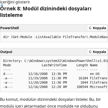
içeriğini gösterir.
Örnek 8: Modül dizinindeki dosyaları
listeleme
PowerShell
Kopyala
Output
Kopyala
Directory: C:\Windows\system32\WindowsPowerShell\v1.0\M
Mode                LastWriteTime     Length Name

----                -------------     ------ ----

d----        12/16/2008  12:36 PM            en-US

-a---        11/19/2008  11:30 PM      16184 FileTransf
-a---        11/20/2008  11:30 PM       1044 FileTransf
Bu komut, modülün dizinindeki dosyaları listeler. Bu, bir
modülü içeri aktarmadan önce modülde ne olduğunu