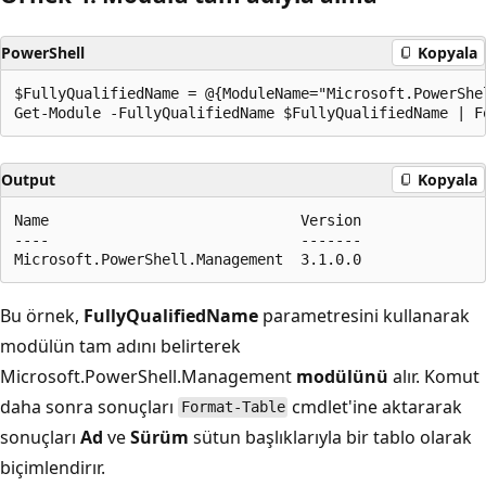
PowerShell
Kopyala
$FullyQualifiedName = @{ModuleName="Microsoft.PowerShe
Output
Kopyala
Name                             Version

----                             -------

Bu örnek,
FullyQualifiedName
parametresini kullanarak
modülün tam adını belirterek
Microsoft.PowerShell.Management
modülünü
alır. Komut
daha sonra sonuçları
cmdlet'ine aktararak
Format-Table
sonuçları
Ad
ve
Sürüm
sütun başlıklarıyla bir tablo olarak
biçimlendirır.