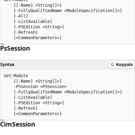
    [[-Name] <String[]>]

    [-FullyQualifiedName <ModuleSpecification[]>]

    [-All]

    [-ListAvailable]

    [-PSEdition <String>]

    [-Refresh]

Ps
Session
Syntax
Kopyala
Get-Module

    [[-Name] <String[]>]

    -PSSession <PSSession>

    [-FullyQualifiedName <ModuleSpecification[]>]

    [-ListAvailable]

    [-PSEdition <String>]

    [-Refresh]

Cim
Session