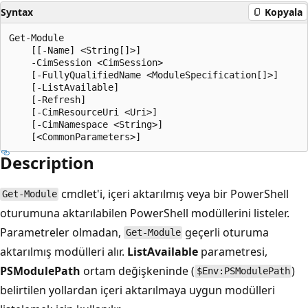
Syntax
Kopyala
Get-Module

    [[-Name] <String[]>]

    -CimSession <CimSession>

    [-FullyQualifiedName <ModuleSpecification[]>]

    [-ListAvailable]

    [-Refresh]

    [-CimResourceUri <Uri>]

    [-CimNamespace <String>]

Description
cmdlet'i, içeri aktarılmış veya bir PowerShell
Get-Module
oturumuna aktarılabilen PowerShell modüllerini listeler.
Parametreler olmadan,
geçerli oturuma
Get-Module
aktarılmış modülleri alır.
ListAvailable
parametresi,
PSModulePath
ortam değişkeninde (
)
$Env:PSModulePath
belirtilen yollardan içeri aktarılmaya uygun modülleri