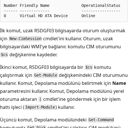
Number Friendly Name              OperationalStatus    
------ -------------              -----------------    
İlk komut, uzak RSDGF03 bilgisayarda oturum oluşturmak
için
cmdlet'ini kullanır. Oturum, uzak
New-CimSession
bilgisayardaki WMI'ye bağlanır. komutu CIM oturumunu
değişkenine kaydeder.
$cs
İkinci komut, RSDGF03 bilgisayarda bir
komutu
$cs
çalıştırmak için
değişkenindeki CIM oturumunu
Get-Module
kullanır. Komut, Depolama modülünü belirtmek için
Name
parametresini kullanır. Komut, Depolama modülünü yerel
oturuma aktaran
cmdlet'ine göndermek için bir işlem
|
hattı işleci (
) kullanır.
Import-Module
Üçüncü komut, Depolama modülündeki
Get-Command
komutunda
cmdlet'ini çalıştırır. CiM modülünü
Get-Disk