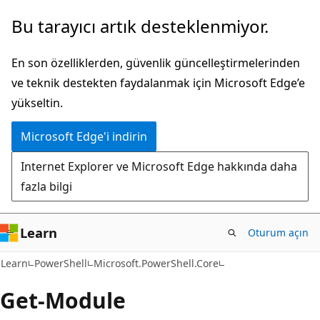
Ana
Sayfa
Bu tarayıcı artık desteklenmiyor.
içeriğe
içi
atla
gezintiye
En son özelliklerden, güvenlik güncelleştirmelerinden
atla
ve teknik destekten faydalanmak için Microsoft Edge’e
yükseltin.
Microsoft Edge'i indirin
Internet Explorer ve Microsoft Edge hakkında daha
fazla bilgi
Learn
Oturum açın
Learn
PowerShell
Microsoft.PowerShell.Core
Get-Module