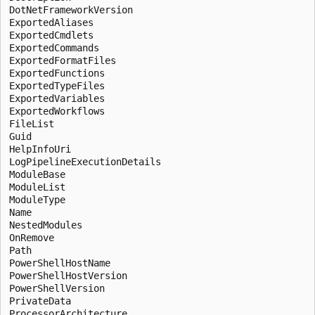
DotNetFrameworkVersion

ExportedAliases

ExportedCmdlets

ExportedCommands

ExportedFormatFiles

ExportedFunctions

ExportedTypeFiles

ExportedVariables

ExportedWorkflows

FileList

Guid

HelpInfoUri

LogPipelineExecutionDetails

ModuleBase

ModuleList

ModuleType

Name

NestedModules

OnRemove

Path

PowerShellHostName

PowerShellHostVersion

PowerShellVersion

PrivateData

ProcessorArchitecture
