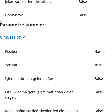
Joker karakterleri destekler:
False
DontShow:
False
Parametre kümeleri
Cim
Session
Position:
Named
Zorunlu:
True
İşlem hattından gelen değer:
False
Özellik adına göre işlem hattından gelen
False
değer:
Kalan bağımsız değişkenlerden elde edilen
False