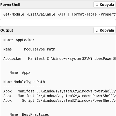
PowerShell
Kopyala
Output
Kopyala
Name: AppLocker

Name      ModuleType Path

----      ---------- ----

AppLocker   Manifest C:\Windows\system32\WindowsPowerS
   Name: Appx

Name ModuleType Path

---- ---------- ----

Appx   Manifest C:\Windows\system32\WindowsPowerShell\v
Appx   Manifest C:\Windows\system32\WindowsPowerShell\v
Appx     Script C:\Windows\system32\WindowsPowerShell\v
   Name: BestPractices
