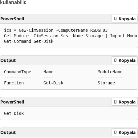
kullanabilir.
PowerShell
Kopyala
$cs = New-CimSession -ComputerName RSDGF03

Get-Module -CimSession $cs -Name Storage | Import-Modul
Output
Kopyala
CommandType     Name                  ModuleName

-----------     ----                  ----------

PowerShell
Kopyala
Output
Kopyala