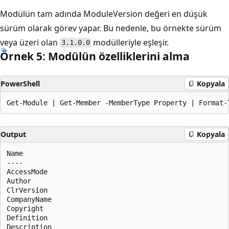
Modülün tam adında ModuleVersion
değeri en düşük
sürüm olarak görev yapar. Bu nedenle, bu örnekte sürüm
veya üzeri olan
modülleriyle eşleşir.
3.1.0.0
Örnek 5: Modülün özelliklerini alma
PowerShell
Kopyala
Output
Kopyala
Name

----

AccessMode

Author

ClrVersion

CompanyName

Copyright

Definition

Description
