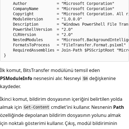
    Author             = "Microsoft Corporation"

    CompanyName        = "Microsoft Corporation"

    Copyright          = "Microsoft Corporation. All ri
    ModuleVersion      = "1.0.0.0"

    Description        = "Windows PowerShell File Trans
    PowerShellVersion  = "2.0"

    CLRVersion         = "2.0"

    NestedModules      = "Microsoft.BackgroundIntellige
    FormatsToProcess   = "FileTransfer.Format.ps1xml"

    RequiredAssemblies = Join-Path $PSScriptRoot "Micr
İlk komut, BitsTransfer modülünü temsil eden
PSModuleInfo
nesnesini alır. Nesneyi
değişkenine
$m
kaydeder.
İkinci komut, bildirim dosyasının içeriğini belirtilen yolda
almak için
cmdlet'ini kullanır. Nesnenin
Path
Get-Content
özelliğinde depolanan bildirim dosyasının yolunu almak
için noktalı gösterimi kullanır. Çıkış, modül bildiriminin