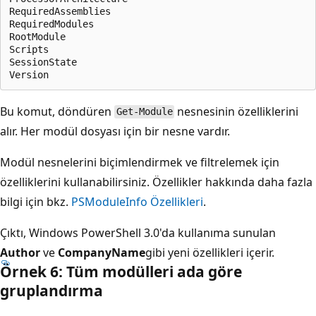
RequiredAssemblies

RequiredModules

RootModule

Scripts

SessionState

Bu komut,
döndüren
nesnesinin özelliklerini
Get-Module
alır. Her modül dosyası için bir nesne vardır.
Modül nesnelerini biçimlendirmek ve filtrelemek için
özelliklerini kullanabilirsiniz. Özellikler hakkında daha fazla
bilgi için bkz.
PSModuleInfo Özellikleri
.
Çıktı, Windows PowerShell 3.0'da kullanıma sunulan
Author
ve
CompanyName
gibi yeni özellikleri içerir.
Örnek 6: Tüm modülleri ada göre
gruplandırma