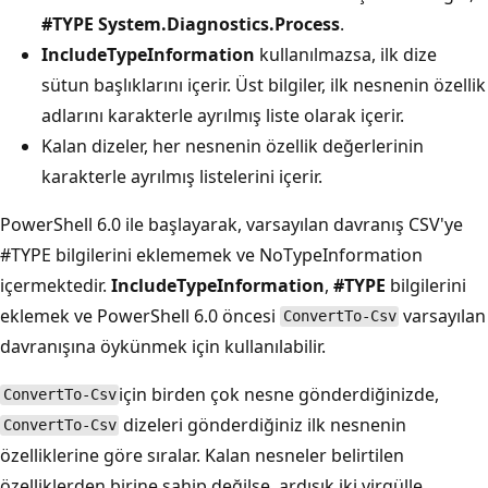
#TYPE System.Diagnostics.Process
.
IncludeTypeInformation
kullanılmazsa, ilk dize
sütun başlıklarını içerir. Üst bilgiler, ilk nesnenin özellik
adlarını karakterle ayrılmış liste olarak içerir.
Kalan dizeler, her nesnenin özellik değerlerinin
karakterle ayrılmış listelerini içerir.
PowerShell 6.0 ile başlayarak,
varsayılan davranış CSV'ye
#TYPE
bilgilerini eklememek ve NoTypeInformation
içermektedir.
IncludeTypeInformation
,
#TYPE
bilgilerini
eklemek ve PowerShell 6.0 öncesi
varsayılan
ConvertTo-Csv
davranışına öykünmek için kullanılabilir.
için birden çok nesne gönderdiğinizde,
ConvertTo-Csv
dizeleri gönderdiğiniz ilk nesnenin
ConvertTo-Csv
özelliklerine göre sıralar. Kalan nesneler belirtilen
özelliklerden birine sahip değilse, ardışık iki virgülle