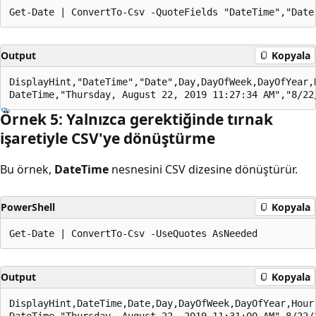
Output
Kopyala
DisplayHint,"DateTime","Date",Day,DayOfWeek,DayOfYear,
Örnek 5: Yalnızca gerektiğinde tırnak
işaretiyle CSV'ye dönüştürme
Bu örnek,
DateTime
nesnesini CSV dizesine dönüştürür.
PowerShell
Kopyala
Output
Kopyala
DisplayHint,DateTime,Date,Day,DayOfWeek,DayOfYear,Hour