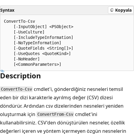
Syntax
Kopyala
ConvertTo-Csv

    [-InputObject] <PSObject>

    [-UseCulture]

    [-IncludeTypeInformation]

    [-NoTypeInformation]

    [-QuoteFields <String[]>]

    [-UseQuotes <QuoteKind>]

    [-NoHeader]

Description
cmdlet'i, gönderdiğiniz nesneleri temsil
ConvertTo-Csv
eden bir dizi karakterle ayrılmış değer (CSV) dizesi
döndürür. Ardından csv dizelerinden nesneleri yeniden
oluşturmak için
cmdlet'ini
ConvertFrom-Csv
kullanabilirsiniz. CSV'den dönüştürülen nesneler, özellik
değerleri içeren ve yöntem içermeyen özgün nesnelerin