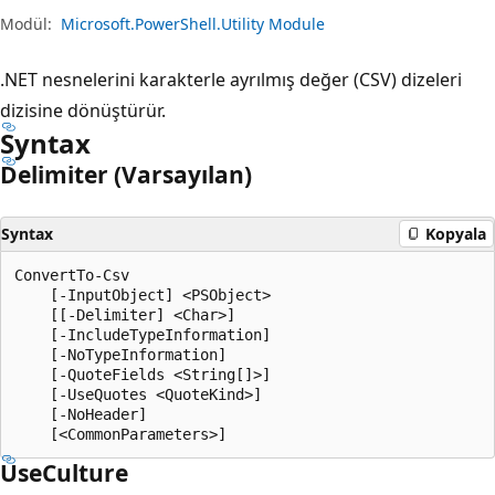
Modül:
Microsoft.PowerShell.Utility Module
.NET nesnelerini karakterle ayrılmış değer (CSV) dizeleri
dizisine dönüştürür.
Syntax
Delimiter (Varsayılan)
Syntax
Kopyala
ConvertTo-Csv

    [-InputObject] <PSObject>

    [[-Delimiter] <Char>]

    [-IncludeTypeInformation]

    [-NoTypeInformation]

    [-QuoteFields <String[]>]

    [-UseQuotes <QuoteKind>]

    [-NoHeader]

Use
Culture