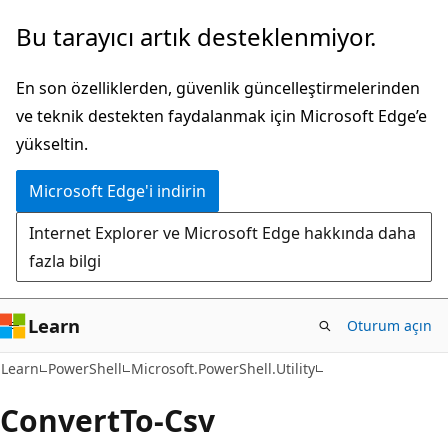
Ana
Sayfa
Bu tarayıcı artık desteklenmiyor.
içeriğe
içi
atla
gezintiye
En son özelliklerden, güvenlik güncelleştirmelerinden
atla
ve teknik destekten faydalanmak için Microsoft Edge’e
yükseltin.
Microsoft Edge'i indirin
Internet Explorer ve Microsoft Edge hakkında daha
fazla bilgi
Learn
Oturum açın
Learn
PowerShell
Microsoft.PowerShell.Utility
Convert
To-Csv