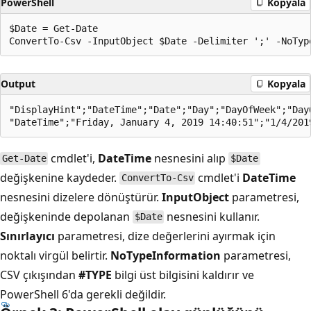
PowerShell
Kopyala
$Date = Get-Date

Output
Kopyala
"DisplayHint";"DateTime";"Date";"Day";"DayOfWeek";"Day
cmdlet'i,
DateTime
nesnesini alıp
Get-Date
$Date
değişkenine kaydeder.
cmdlet'i
DateTime
ConvertTo-Csv
nesnesini dizelere dönüştürür.
InputObject
parametresi,
değişkeninde depolanan
nesnesini kullanır.
$Date
Sınırlayıcı
parametresi, dize değerlerini ayırmak için
noktalı virgül belirtir.
NoTypeInformation
parametresi,
CSV çıkışından
#TYPE
bilgi üst bilgisini kaldırır ve
PowerShell 6'da gerekli değildir.