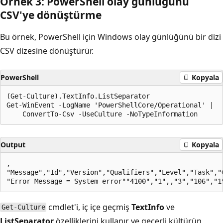
Örnek 3: Power
Shell olay günlüğünü
CSV'ye dönüştürme
Bu örnek, PowerShell için Windows olay günlüğünü bir dizi
CSV dizesine dönüştürür.
PowerShell
Kopyala
(Get-Culture).TextInfo.ListSeparator

Get-WinEvent -LogName 'PowerShellCore/Operational' |

Output
Kopyala
,

"Message","Id","Version","Qualifiers","Level","Task","
cmdlet'i, iç içe geçmiş
TextInfo
ve
Get-Culture
ListSeparator
özelliklerini kullanır ve geçerli kültürün