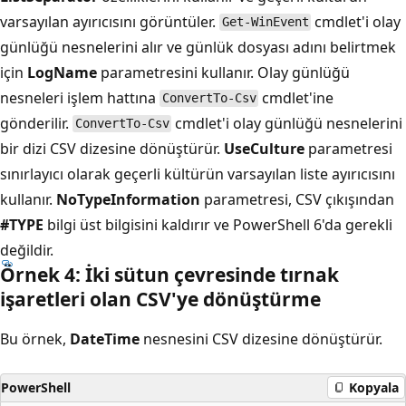
varsayılan ayırıcısını görüntüler.
cmdlet'i olay
Get-WinEvent
günlüğü nesnelerini alır ve günlük dosyası adını belirtmek
için
LogName
parametresini kullanır. Olay günlüğü
nesneleri işlem hattına
cmdlet'ine
ConvertTo-Csv
gönderilir.
cmdlet'i olay günlüğü nesnelerini
ConvertTo-Csv
bir dizi CSV dizesine dönüştürür.
UseCulture
parametresi
sınırlayıcı olarak geçerli kültürün varsayılan liste ayırıcısını
kullanır.
NoTypeInformation
parametresi, CSV çıkışından
#TYPE
bilgi üst bilgisini kaldırır ve PowerShell 6'da gerekli
değildir.
Örnek 4: İki sütun çevresinde tırnak
işaretleri olan CSV'ye dönüştürme
Bu örnek,
DateTime
nesnesini CSV dizesine dönüştürür.
PowerShell
Kopyala