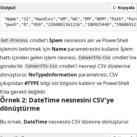
Output
Kopyala
"Name","SI","Handles","VM","WS","PM","NPM","Path","Par
cmdlet'i
İşlem
nesnesini alır ve PowerShell
Get-Process
işlemini belirtmek için
Name
parametresini kullanır. İşlem
hattı içinden gelen işlem nesnesi,
cmdlet'ine
ConvertTo-Csv
gönderilir.
cmdlet'i nesneyi CSV dizelerine
ConvertTo-Csv
dönüştürür.
NoTypeInformation
parametresi, CSV
çıkışından
#TYPE
bilgi üst bilgisini kaldırır ve PowerShell
6'da gerekli değildir.
Örnek 2: Date
Time nesnesini CSV'ye
dönüştürme
Bu örnek,
DateTime
nesnesini CSV dizesine dönüştürür.