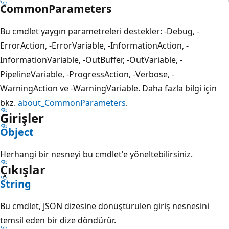
CommonParameters
Bu cmdlet yaygın parametreleri destekler: -Debug, -
ErrorAction, -ErrorVariable, -InformationAction, -
InformationVariable, -OutBuffer, -OutVariable, -
PipelineVariable, -ProgressAction, -Verbose, -
WarningAction ve -WarningVariable. Daha fazla bilgi için
bkz.
about_CommonParameters
.
Girişler
Object
Herhangi bir nesneyi bu cmdlet'e yöneltebilirsiniz.
Çıkışlar
String
Bu cmdlet, JSON dizesine dönüştürülen giriş nesnesini
temsil eden bir dize döndürür.