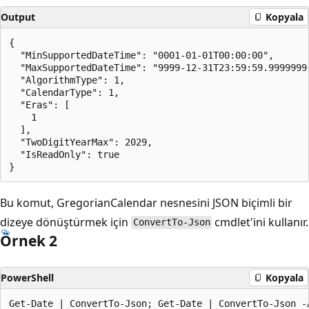
Output
Kopyala
{

  "MinSupportedDateTime": "0001-01-01T00:00:00",

  "MaxSupportedDateTime": "9999-12-31T23:59:59.9999999"
  "AlgorithmType": 1,

  "CalendarType": 1,

  "Eras": [

    1

  ],

  "TwoDigitYearMax": 2029,

  "IsReadOnly": true

Bu komut, GregorianCalendar nesnesini JSON biçimli bir
dizeye dönüştürmek için
cmdlet'ini kullanır.
ConvertTo-Json
Örnek 2
PowerShell
Kopyala