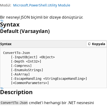
Modül:
Microsoft.PowerShell.Utility Module
Bir nesneyi JSON biçimli bir dizeye dönüştürür.
Syntax
Default (Varsayılan)
Syntax
Kopyala
ConvertTo-Json

    [-InputObject] <Object>

    [-Depth <Int32>]

    [-Compress]

    [-EnumsAsStrings]

    [-AsArray]

    [-EscapeHandling <StringEscapeHandling>]

Description
cmdlet'i herhangi bir .NET nesnesini
ConvertTo-Json