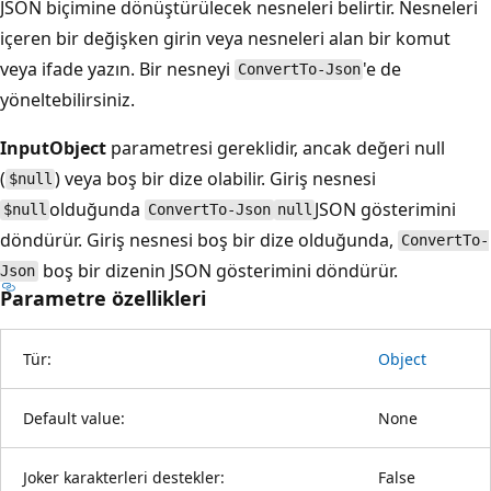
JSON biçimine dönüştürülecek nesneleri belirtir. Nesneleri
içeren bir değişken girin veya nesneleri alan bir komut
veya ifade yazın. Bir nesneyi
'e de
ConvertTo-Json
yöneltebilirsiniz.
InputObject
parametresi gereklidir, ancak değeri null
(
) veya boş bir dize olabilir. Giriş nesnesi
$null
olduğunda
JSON gösterimini
$null
ConvertTo-Json
null
döndürür. Giriş nesnesi boş bir dize olduğunda,
ConvertTo-
boş bir dizenin JSON gösterimini döndürür.
Json
Parametre özellikleri
Tür:
Object
Default value:
None
Joker karakterleri destekler:
False