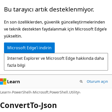
Ana
Sayfa
Bu tarayıcı artık desteklenmiyor.
içeriğe
içi
atla
gezintiye
En son özelliklerden, güvenlik güncelleştirmelerinden
atla
ve teknik destekten faydalanmak için Microsoft Edge’e
yükseltin.
Microsoft Edge'i indirin
Internet Explorer ve Microsoft Edge hakkında daha
fazla bilgi
Learn
Oturum açın
Learn
PowerShell
Microsoft.PowerShell.Utility
Convert
To-Json