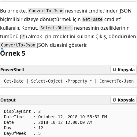
Bu örnekte,
nesnesini
cmdlet'inden JSON
ConvertTo-Json
biçimli bir dizeye dönüştürmek için
cmdlet'i
Get-Date
kullanılır. Komut,
nesnesinin özelliklerinin
Select-Object
tümünü (
) almak için
cmdlet'ini kullanır. Çıkış, döndürülen
*
JSON dizesini gösterir.
ConvertTo-Json
Örnek 5
PowerShell
Kopyala
Output
Kopyala
DisplayHint : 2

DateTime    : October 12, 2018 10:55:52 PM

Date        : 2018-10-12 12:00:00 AM

Day         : 12

DayOfWeek   : 5
