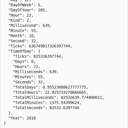
  "DayOfWeek": 5,

  "DayOfYear": 285,

  "Hour": 22,

  "Kind": 2,

  "Millisecond": 639,

  "Minute": 55,

  "Month": 10,

  "Second": 32,

  "Ticks": 636749817326397744,

  "TimeOfDay": {

    "Ticks": 825326397744,

    "Days": 0,

    "Hours": 22,

    "Milliseconds": 639,

    "Minutes": 55,

    "Seconds": 32,

    "TotalDays": 0.95523888627777775,

    "TotalHours": 22.925733270666665,

    "TotalMilliseconds": 82532639.774400011,

    "TotalMinutes": 1375.54399624,

    "TotalSeconds": 82532.6397744

  },

  "Year": 2018
