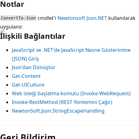
Notlar
cmdlet'i
Newtonsoft Json.NET
kullanılarak
ConvertTo-Json
uygulanır.
İlişkili Bağlantılar
JavaScript ve .NET'de JavaScript Nesne Gösterimine
(JSON) Giriş
Json'dan Dönüştür
Get-Content
Get-UICulture
Web isteği başlatma komutu (Invoke-WebRequest)
Invoke-RestMethod (REST Yöntemini Çağır)
NewtonSoft.Json.StringEscapeHandling
Geri Bildirim