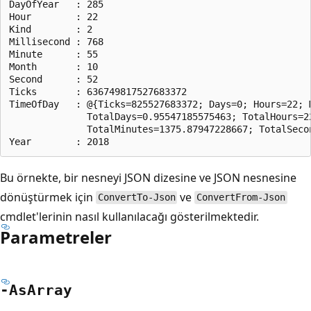
DayOfYear   : 285

Hour        : 22

Kind        : 2

Millisecond : 768

Minute      : 55

Month       : 10

Second      : 52

Ticks       : 636749817527683372

TimeOfDay   : @{Ticks=825527683372; Days=0; Hours=22; 
              TotalDays=0.95547185575463; TotalHours=2
              TotalMinutes=1375.87947228667; TotalSecon
Bu örnekte, bir nesneyi JSON dizesine ve JSON nesnesine
dönüştürmek için
ve
ConvertTo-Json
ConvertFrom-Json
cmdlet'lerinin nasıl kullanılacağı gösterilmektedir.
Parametreler
-As
Array