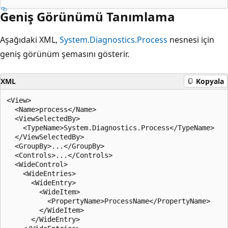
Geniş Görünümü Tanımlama
Aşağıdaki XML,
System.Diagnostics.Process
nesnesi için
geniş görünüm şemasını gösterir.
XML
Kopyala
<View>

  <Name>process</Name>

  <ViewSelectedBy>

    <TypeName>System.Diagnostics.Process</TypeName>

  </ViewSelectedBy>

  <GroupBy>...</GroupBy>

  <Controls>...</Controls>

  <WideControl>

    <WideEntries>

      <WideEntry>

        <WideItem>

          <PropertyName>ProcessName</PropertyName>

        </WideItem>

      </WideEntry>
