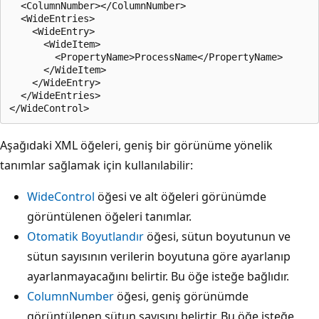
  <ColumnNumber></ColumnNumber>

  <WideEntries>

    <WideEntry>

      <WideItem>

        <PropertyName>ProcessName</PropertyName>

      </WideItem>

    </WideEntry>

  </WideEntries>

Aşağıdaki XML öğeleri, geniş bir görünüme yönelik
tanımlar sağlamak için kullanılabilir:
WideControl
öğesi ve alt öğeleri görünümde
görüntülenen öğeleri tanımlar.
Otomatik Boyutlandır
öğesi, sütun boyutunun ve
sütun sayısının verilerin boyutuna göre ayarlanıp
ayarlanmayacağını belirtir. Bu öğe isteğe bağlıdır.
ColumnNumber
öğesi, geniş görünümde
görüntülenen sütun sayısını belirtir. Bu öğe isteğe