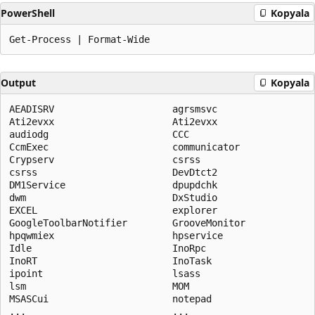
PowerShell
Kopyala
Output
Kopyala
AEADISRV                     agrsmsvc

Ati2evxx                     Ati2evxx

audiodg                      CCC

CcmExec                      communicator

Crypserv                     csrss

csrss                        DevDtct2

DM1Service                   dpupdchk

dwm                          DxStudio

EXCEL                        explorer

GoogleToolbarNotifier        GrooveMonitor

hpqwmiex                     hpservice

Idle                         InoRpc

InoRT                        InoTask

ipoint                       lsass

lsm                          MOM

MSASCui                      notepad
