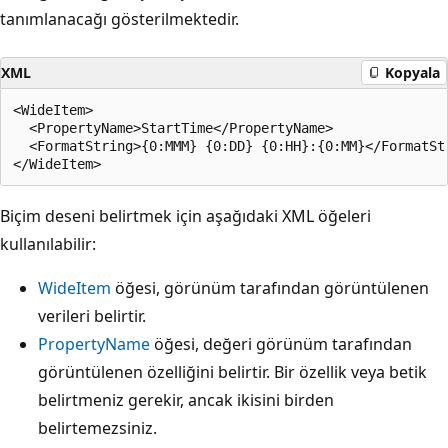
tanımlanacağı gösterilmektedir.
XML
Kopyala
<WideItem>

  <PropertyName>StartTime</PropertyName>

  <FormatString>{0:MMM} {0:DD} {0:HH}:{0:MM}</FormatStr
Biçim deseni belirtmek için aşağıdaki XML öğeleri
kullanılabilir:
WideItem
öğesi, görünüm tarafından görüntülenen
verileri belirtir.
PropertyName
öğesi, değeri görünüm tarafından
görüntülenen özelliğini belirtir. Bir özellik veya betik
belirtmeniz gerekir, ancak ikisini birden
belirtemezsiniz.