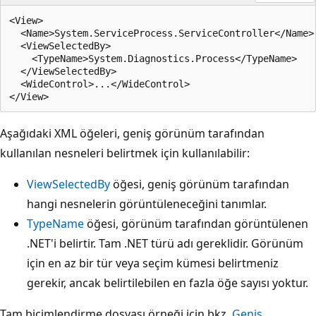
<View>

  <Name>System.ServiceProcess.ServiceController</Name>

  <ViewSelectedBy>

    <TypeName>System.Diagnostics.Process</TypeName>

  </ViewSelectedBy>

  <WideControl>...</WideControl>

Aşağıdaki XML öğeleri, geniş görünüm tarafından
kullanılan nesneleri belirtmek için kullanılabilir:
ViewSelectedBy
öğesi, geniş görünüm tarafından
hangi nesnelerin görüntüleneceğini tanımlar.
TypeName
öğesi, görünüm tarafından görüntülenen
.NET'i belirtir. Tam .NET türü adı gereklidir. Görünüm
için en az bir tür veya seçim kümesi belirtmeniz
gerekir, ancak belirtilebilen en fazla öğe sayısı yoktur.
Tam biçimlendirme dosyası örneği için bkz.
Geniş