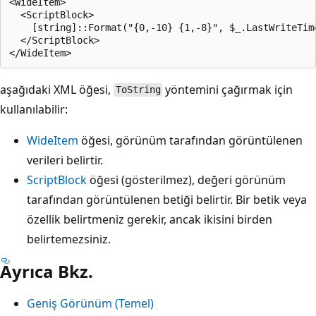
<WideItem>

  <ScriptBlock>

    [string]::Format("{0,-10} {1,-8}", $_.LastWriteTim
  </ScriptBlock>

aşağıdaki XML öğesi,
yöntemini çağırmak için
ToString
kullanılabilir:
WideItem
öğesi, görünüm tarafından görüntülenen
verileri belirtir.
ScriptBlock
öğesi (gösterilmez), değeri görünüm
tarafından görüntülenen betiği belirtir. Bir betik veya
özellik belirtmeniz gerekir, ancak ikisini birden
belirtemezsiniz.
Ayrıca Bkz.
Geniş Görünüm (Temel)