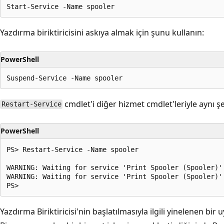
Yazdırma biriktiricisini askıya almak için şunu kullanın:
PowerShell
cmdlet'i diğer hizmet cmdlet'leriyle aynı şek
Restart-Service
PowerShell
PS> Restart-Service -Name spooler

WARNING: Waiting for service 'Print Spooler (Spooler)' 
WARNING: Waiting for service 'Print Spooler (Spooler)' 
Yazdırma Biriktiricisi'nin başlatılmasıyla ilgili yinelenen bir uy