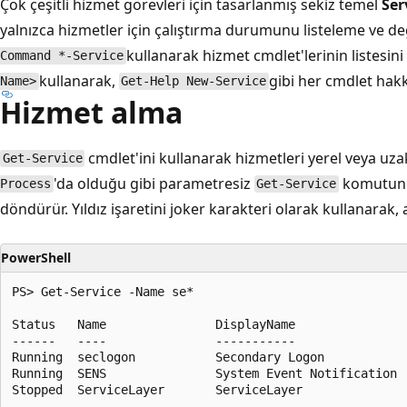
Çok çeşitli hizmet görevleri için tasarlanmış sekiz temel
Ser
yalnızca hizmetler için çalıştırma durumunu listeleme ve değ
kullanarak hizmet cmdlet'lerinin listesini 
Command *-Service
kullanarak,
gibi her cmdlet hakkı
Name>
Get-Help New-Service
Hizmet alma
cmdlet'ini kullanarak hizmetleri yerel veya uzak 
Get-Service
'da olduğu gibi parametresiz
komutunun
Process
Get-Service
döndürür. Yıldız işaretini joker karakteri olarak kullanarak, 
PowerShell
PS> Get-Service -Name se*

Status   Name               DisplayName

------   ----               -----------

Running  seclogon           Secondary Logon

Running  SENS               System Event Notification
