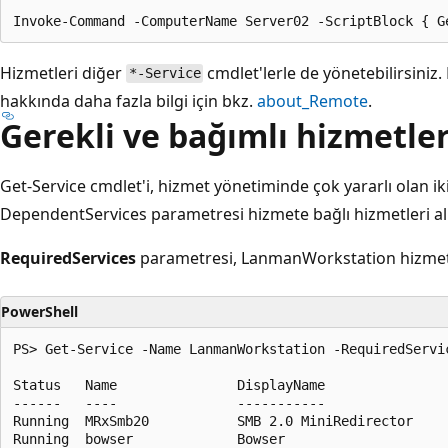
Hizmetleri diğer
cmdlet'lerle de yönetebilirsiniz.
*-Service
hakkında daha fazla bilgi için bkz.
about_Remote
.
Gerekli ve bağımlı hizmetle
Get-Service cmdlet'i, hizmet yönetiminde çok yararlı olan ik
DependentServices parametresi hizmete bağlı hizmetleri alı
RequiredServices
parametresi, LanmanWorkstation hizmetin
PowerShell
PS> Get-Service -Name LanmanWorkstation -RequiredServic
Status   Name               DisplayName

------   ----               -----------

Running  MRxSmb20           SMB 2.0 MiniRedirector

Running  bowser             Bowser
