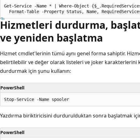
Get-Service -Name * | Where-Object {$_.RequiredServices
Hizmetleri durdurma, başla
ve yeniden başlatma
Hizmet cmdlet'lerinin tümü aynı genel forma sahiptir. Hizm
belirtilebilir ve değer olarak listeleri ve joker karakterlerini 
durdurmak için şunu kullanın:
PowerShell
Yazdırma biriktiricisini durdurulduktan sonra başlatmak için
PowerShell