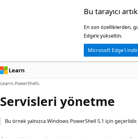
Ana
Bu tarayıcı artı
içeriğe
atla
En son özelliklerden, 
Edge’e yükseltin.
Microsoft Edge'i indir
Learn
Learn
PowerShell
Servisleri yönetme
Bu örnek yalnızca Windows PowerShell 5.1 için geçerlidir.