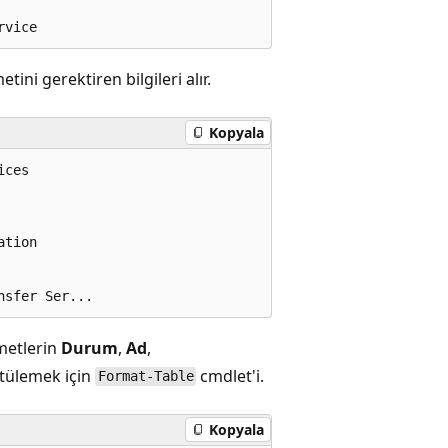
i gerektiren bilgileri alır.
Kopyala
ces

tion

zmetlerin
Durum
,
Ad
,
ntülemek için
cmdlet'i.
Format-Table
Kopyala