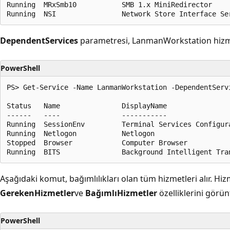
Running  MRxSmb10           SMB 1.x MiniRedirector

DependentServices
parametresi, LanmanWorkstation hizmetin
PowerShell
PS> Get-Service -Name LanmanWorkstation -DependentServi
Status   Name               DisplayName

------   ----               -----------

Running  SessionEnv         Terminal Services Configura
Running  Netlogon           Netlogon

Stopped  Browser            Computer Browser

Aşağıdaki komut, bağımlılıkları olan tüm hizmetleri alır. Hi
GerekenHizmetler
ve
BağımlıHizmetler
özelliklerini görü
PowerShell