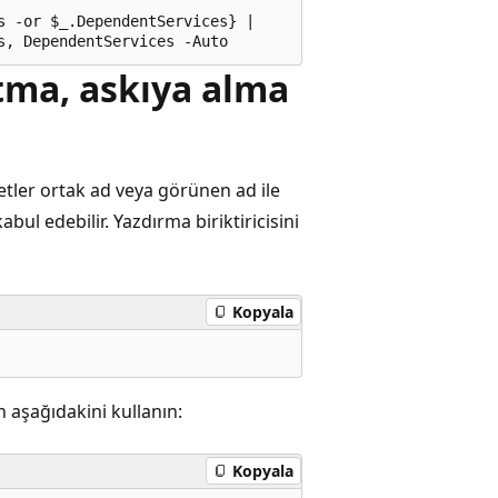
 -or $_.DependentServices} |

tma, askıya alma
etler ortak ad veya görünen ad ile
kabul edebilir. Yazdırma biriktiricisini
Kopyala
 aşağıdakini kullanın:
Kopyala