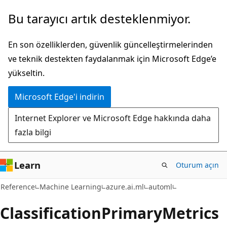
Ana
Sayfa
Bu tarayıcı artık desteklenmiyor.
içeriğe
içi
atla
gezintiye
En son özelliklerden, güvenlik güncelleştirmelerinden
atla
ve teknik destekten faydalanmak için Microsoft Edge’e
yükseltin.
Microsoft Edge'i indirin
Internet Explorer ve Microsoft Edge hakkında daha
fazla bilgi
Learn
Oturum açın
Reference
Machine Learning
azure.ai.ml
automl
Classification
Primary
Metrics