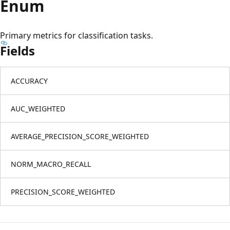
Enum
Primary metrics for classification tasks.
Fields
ACCURACY
AUC_WEIGHTED
AVERAGE_PRECISION_SCORE_WEIGHTED
NORM_MACRO_RECALL
PRECISION_SCORE_WEIGHTED
Okuma
modu