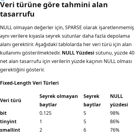
Veri türüne göre tahmini alan
tasarrufu
NULL olmayan değerler için, SPARSE olarak işaretlenmemiş
aynı verilere kıyasla seyrek sütunlar daha fazla depolama
alanı gerektirir. Aşağıdaki tablolarda her veri türü için alan
kullanımı gösterilmektedir.
NULL Yüzdesi
sütunu, yüzde 40
net alan tasarrufu için verilerin yüzde kaçının NULL olması
gerektiğini gösterir.
Fixed-Length Veri Türleri
Seyrek olmayan
Seyrek
NULL
Veri türü
baytlar
baytlar
yüzdesi
bit
0.125
5
98%
tinyint
1
5
86%
smallint
2
6
76%