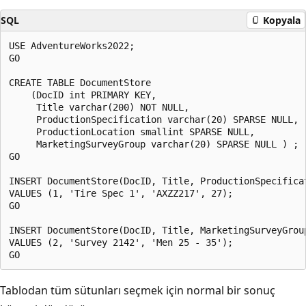
SQL
Kopyala
USE AdventureWorks2022;  

GO  

CREATE TABLE DocumentStore  

    (DocID int PRIMARY KEY,  

     Title varchar(200) NOT NULL,  

     ProductionSpecification varchar(20) SPARSE NULL,  
     ProductionLocation smallint SPARSE NULL,  

     MarketingSurveyGroup varchar(20) SPARSE NULL ) ;  
GO  

INSERT DocumentStore(DocID, Title, ProductionSpecificat
VALUES (1, 'Tire Spec 1', 'AXZZ217', 27);  

GO  

INSERT DocumentStore(DocID, Title, MarketingSurveyGroup
VALUES (2, 'Survey 2142', 'Men 25 - 35');  

Tablodan tüm sütunları seçmek için normal bir sonuç