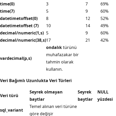
time(0)
3
7
69%
time(7)
5
9
60%
datetimetoffset(0)
8
12
52%
datetimetoffset (7)
10
14
49%
decimal/numeric(1,s)
5
9
60%
decimal/numeric(38,s)
17
21
42%
ondalık
türünü
muhafazakar bir
vardecimal(p,s)
tahmin olarak
kullanın.
Veri Bağımlı Uzunlukta Veri Türleri
Seyrek olmayan
Seyrek
NULL
Veri türü
baytlar
baytlar
yüzdesi
Temel alınan veri türüne
sql_variant
göre değişir