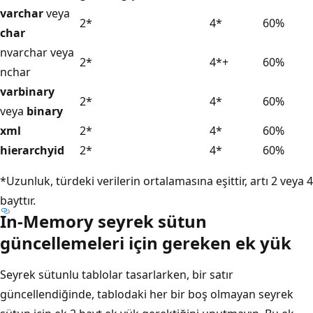
varchar
veya
2*
4*
60%
char
nvarchar
veya
2*
4*+
60%
nchar
varbinary
2*
4*
60%
veya
binary
xml
2*
4*
60%
hierarchyid
2*
4*
60%
*Uzunluk, türdeki verilerin ortalamasına eşittir, artı 2 veya 4
bayttır.
In-Memory seyrek sütun
güncellemeleri için gereken ek yük
Seyrek sütunlu tablolar tasarlarken, bir satır
güncellendiğinde, tablodaki her bir boş olmayan seyrek