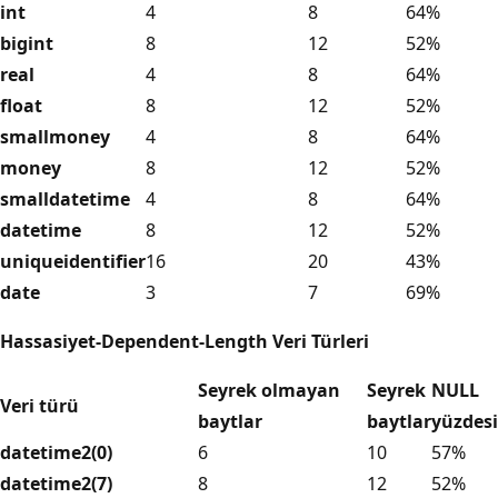
int
4
8
64%
bigint
8
12
52%
real
4
8
64%
float
8
12
52%
smallmoney
4
8
64%
money
8
12
52%
smalldatetime
4
8
64%
datetime
8
12
52%
uniqueidentifier
16
20
43%
date
3
7
69%
Hassasiyet-Dependent-Length Veri Türleri
Seyrek olmayan
Seyrek
NULL
Veri türü
baytlar
baytlar
yüzdesi
datetime2(0)
6
10
57%
datetime2(7)
8
12
52%