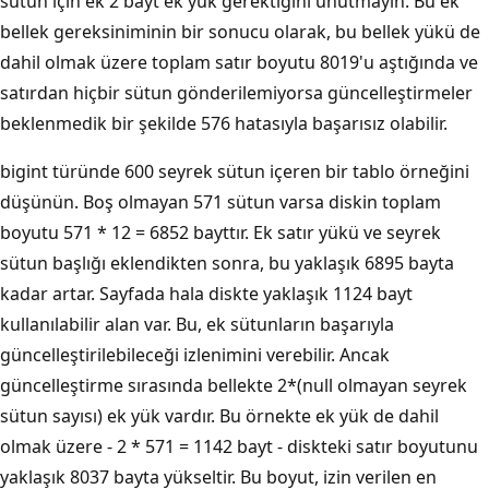
sütun için ek 2 bayt ek yük gerektiğini unutmayın. Bu ek
bellek gereksiniminin bir sonucu olarak, bu bellek yükü de
dahil olmak üzere toplam satır boyutu 8019'u aştığında ve
satırdan hiçbir sütun gönderilemiyorsa güncelleştirmeler
beklenmedik bir şekilde 576 hatasıyla başarısız olabilir.
bigint türünde 600 seyrek sütun içeren bir tablo örneğini
düşünün. Boş olmayan 571 sütun varsa diskin toplam
boyutu 571 * 12 = 6852 bayttır. Ek satır yükü ve seyrek
sütun başlığı eklendikten sonra, bu yaklaşık 6895 bayta
kadar artar. Sayfada hala diskte yaklaşık 1124 bayt
kullanılabilir alan var. Bu, ek sütunların başarıyla
güncelleştirilebileceği izlenimini verebilir. Ancak
güncelleştirme sırasında bellekte 2*(null olmayan seyrek
sütun sayısı) ek yük vardır. Bu örnekte ek yük de dahil
olmak üzere - 2 * 571 = 1142 bayt - diskteki satır boyutunu
yaklaşık 8037 bayta yükseltir. Bu boyut, izin verilen en