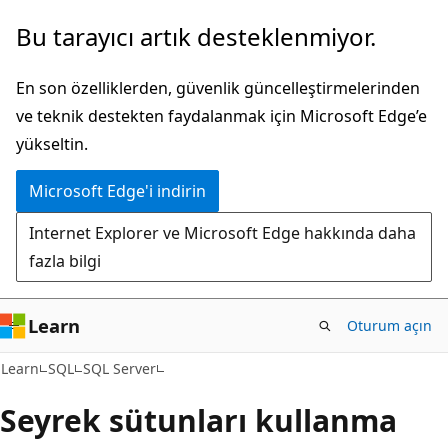
Ana
Bu tarayıcı artık desteklenmiyor.
içeriğe
atla
En son özelliklerden, güvenlik güncelleştirmelerinden
ve teknik destekten faydalanmak için Microsoft Edge’e
yükseltin.
Microsoft Edge'i indirin
Internet Explorer ve Microsoft Edge hakkında daha
fazla bilgi
Learn
Oturum açın
Learn
SQL
SQL Server
Seyrek sütunları kullanma