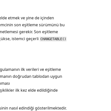
elde etmek ve yine de içinden
İstemcinin son eşitleme sürümünü bu
netlemesi gerekir. Son eşitleme
kse, istemci geçerli
CHANGETABLE()
ygulamanın ilk verileri ve eşitleme
lamanın doğrudan tablodan uygun
anması
iklikler ilk kez elde edildiğinde
inin nasıl edindiği gösterilmektedir.