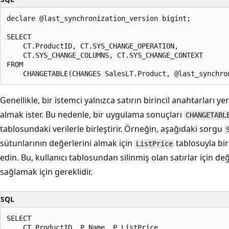
declare @last_synchronization_version bigint;

SELECT

    CT.ProductID, CT.SYS_CHANGE_OPERATION,

    CT.SYS_CHANGE_COLUMNS, CT.SYS_CHANGE_CONTEXT

FROM

Genellikle, bir istemci yalnızca satırın birincil anahtarları yer
almak ister. Bu nedenle, bir uygulama sonuçları
CHANGETABL
tablosundaki verilerle birleştirir. Örneğin, aşağıdaki sorgu
sütunlarının değerlerini almak için
tablosuyla bir
ListPrice
edin. Bu, kullanıcı tablosundan silinmiş olan satırlar için de
sağlamak için gereklidir.
SQL
SELECT

    CT.ProductID, P.Name, P.ListPrice,
