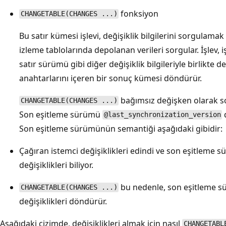
fonksiyon
CHANGETABLE(CHANGES ...)
Bu satır kümesi işlevi, değişiklik bilgilerini sorgulamak içi
izleme tablolarında depolanan verileri sorgular. İşlev, i
satır sürümü gibi diğer değişiklik bilgileriyle birlikte değ
anahtarlarını içeren bir sonuç kümesi döndürür.
bağımsız değişken olarak s
CHANGETABLE(CHANGES ...)
Son eşitleme sürümü
d
@last_synchronization_version
Son eşitleme sürümünün semantiği aşağıdaki gibidir:
Çağıran istemci değişiklikleri edindi ve son eşitleme
değişiklikleri biliyor.
bu nedenle, son eşitleme 
CHANGETABLE(CHANGES ...)
değişiklikleri döndürür.
Aşağıdaki çizimde, değişiklikleri almak için nasıl
CHANGETABL