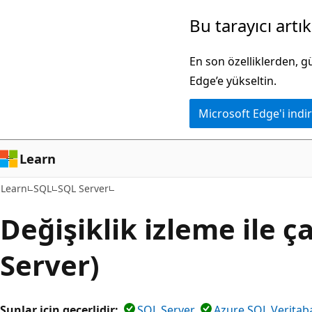
Ana
Bu tarayıcı artı
içeriğe
atla
En son özelliklerden, 
Edge’e yükseltin.
Microsoft Edge'i indir
Learn
Learn
SQL
SQL Server
Değişiklik izleme ile ç
Server)
Şunlar için geçerlidir:
SQL Server
Azure SQL Veritab