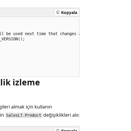
Kopyala
ll be used next time that changes are obtained.

VERSION();

klik izleme
lgileri almak için kullanın
çin
değişiklikleri alır.
SalesLT.Product
Kopyala