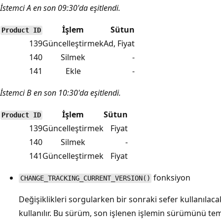
İstemci A en son 09:30'da eşitlendi.
İşlem
Sütun
Product ID
139
Güncelleştirmek
Ad, Fiyat
140
Silmek
-
141
Ekle
-
İstemci B en son 10:30'da eşitlendi.
İşlem
Sütun
Product ID
139
Güncelleştirmek
Fiyat
140
Silmek
-
141
Güncelleştirmek
Fiyat
fonksiyon
CHANGE_TRACKING_CURRENT_VERSION()
Değişiklikleri sorgularken bir sonraki sefer kullanılac
kullanılır. Bu sürüm, son işlenen işlemin sürümünü tem