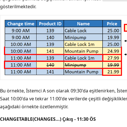
gösterilmektedir.
Bu örnekte, İstemci A son olarak 09:30'da eşitlenirken, İstem
Saat 10:00'da ve tekrar 11:00'de verilerde çeşitli değişiklikler
aşağıdaki örnekte özetlenmiştir.
CHANGETABLE(CHANGES...) Çıkış - 11:30 ÖS