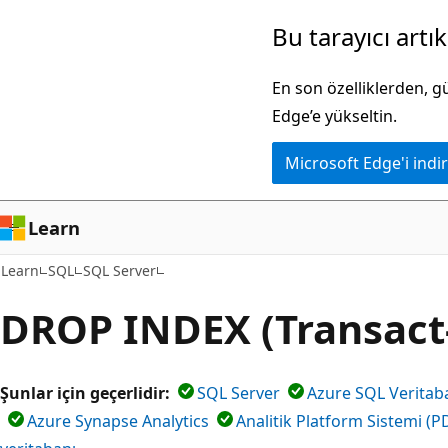
Ana
Bu tarayıcı artı
içeriğe
atla
En son özelliklerden, 
Edge’e yükseltin.
Microsoft Edge'i indir
Learn
Learn
SQL
SQL Server
DROP INDEX (Transact
Şunlar için geçerlidir:
SQL Server
Azure SQL Veritab
Azure Synapse Analytics
Analitik Platform Sistemi (