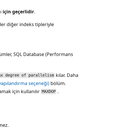
nı
için geçerlidir
.
r diğer indeks tipleriyle
ürümler, SQL Database (Performans
kılar. Daha
ax degree of parallelism
yapılandırma seçeneği)
bölüm.
amak için kullanılır
.
MAXDOP
lmez.