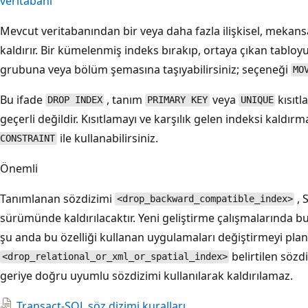
veritabanı
Mevcut veritabanından bir veya daha fazla ilişkisel, mekansa
kaldırır. Bir kümelenmiş indeks bırakıp, ortaya çıkan tabloy
grubuna veya bölüm şemasına taşıyabilirsiniz; seçeneği
MO
Bu ifade
, tanım
veya
kısıtl
DROP INDEX
PRIMARY KEY
UNIQUE
geçerli değildir. Kısıtlamayı ve karşılık gelen indeksi kaldırm
ile kullanabilirsiniz.
CONSTRAINT
Önemli
Tanımlanan sözdizimi
, 
<drop_backward_compatible_index>
sürümünde kaldırılacaktır. Yeni geliştirme çalışmalarında b
şu anda bu özelliği kullanan uygulamaları değiştirmeyi pla
belirtilen sözd
<drop_relational_or_xml_or_spatial_index>
geriye doğru uyumlu sözdizimi kullanılarak kaldırılamaz.
Transact-SQL söz dizimi kuralları