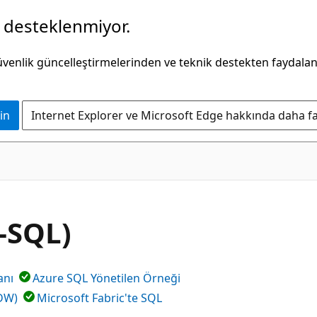
k desteklenmiyor.
güvenlik güncelleştirmelerinden ve teknik destekten faydala
in
Internet Explorer ve Microsoft Edge hakkında daha faz
-SQL)
anı
Azure SQL Yönetilen Örneği
PDW)
Microsoft Fabric'te SQL