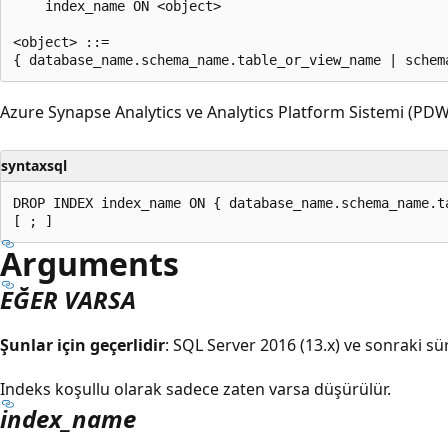
    index_name ON <object>

<object> ::=

Azure Synapse Analytics ve Analytics Platform Sistemi (PDW)
syntaxsql
DROP INDEX index_name ON { database_name.schema_name.t
Arguments
EĞER VARSA
Şunlar için geçerlidir
: SQL Server 2016 (13.x) ve sonraki sü
Indeks koşullu olarak sadece zaten varsa düşürülür.
index_name