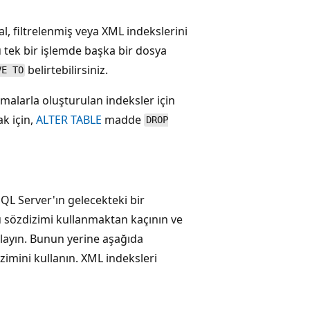
l, filtrelenmiş veya XML indekslerini
u tek bir işlemde başka bir dosya
belirtebilirsiniz.
VE TO
amalarla oluşturulan indeksler için
ak için,
ALTER TABLE
madde
DROP
SQL Server'ın gelecekteki bir
u sözdizimi kullanmaktan kaçının ve
nlayın. Bunun yerine aşağıda
izimini kullanın. XML indeksleri