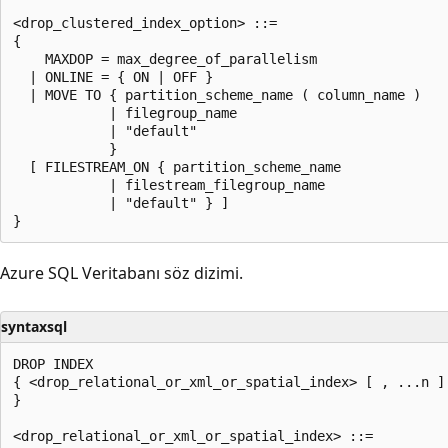
<drop_clustered_index_option> ::=

{

    MAXDOP = max_degree_of_parallelism

  | ONLINE = { ON | OFF }

  | MOVE TO { partition_scheme_name ( column_name )

            | filegroup_name

            | "default"

            }

  [ FILESTREAM_ON { partition_scheme_name

            | filestream_filegroup_name

            | "default" } ]

Azure SQL Veritabanı söz dizimi.
syntaxsql
DROP INDEX

{ <drop_relational_or_xml_or_spatial_index> [ , ...n ]

}

<drop_relational_or_xml_or_spatial_index> ::=
