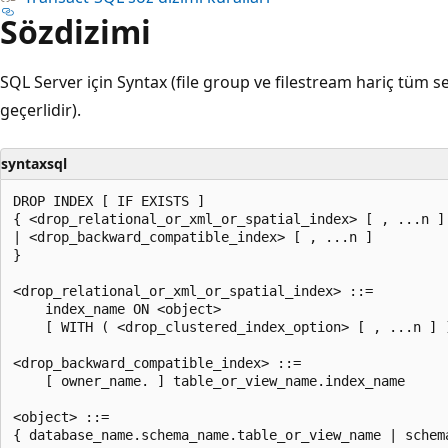
Sözdizimi
SQL Server için Syntax (file group ve filestream hariç tüm s
geçerlidir).
syntaxsql
DROP INDEX [ IF EXISTS ]

{ <drop_relational_or_xml_or_spatial_index> [ , ...n ]

| <drop_backward_compatible_index> [ , ...n ]

}

<drop_relational_or_xml_or_spatial_index> ::=

    index_name ON <object>

    [ WITH ( <drop_clustered_index_option> [ , ...n ] )
<drop_backward_compatible_index> ::=

    [ owner_name. ] table_or_view_name.index_name

<object> ::=

{ database_name.schema_name.table_or_view_name | schem