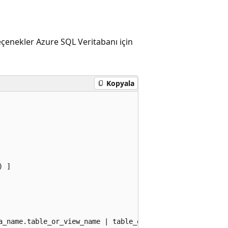
eçenekler Azure SQL Veritabanı için
Kopyala
 ]

a_name.table_or_view_name | table_or_view_name }
