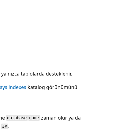
 yalnızca tablolarda desteklenir.
sys.indexes
katalog görünümünü
 ne
zaman olur ya da
database_name
a
.
##