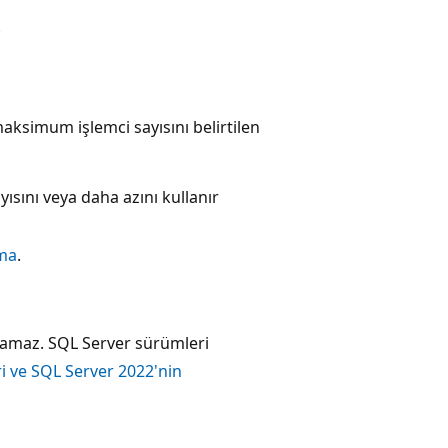
.
aksimum işlemci sayısını belirtilen
ısını veya daha azını kullanır
rma
.
ılamaz. SQL Server sürümleri
i ve SQL Server 2022'nin