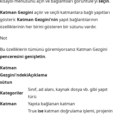
kısayol menüsünü açın ve bağlantıları görüntüle'yi
seçin
.
Katman Gezgini
açılır ve seçili katmanlara bağlı yapıtları
gösterir.
Katman Gezgini'nin
yapıt bağlantılarının
özelliklerinin her birini gösteren bir sütunu vardır.
Not
Bu özelliklerin tümünü göremiyorsanız Katman Gezgini
penceresini genişletin
.
Katman
Gezgini'ndeki
Açıklama
sütun
Sınıf, ad alanı, kaynak dosya vb. gibi yapıt
Kategoriler
türü
Katman
Yapıta bağlanan katman
True
ise
katman doğrulama işlemi, projenin