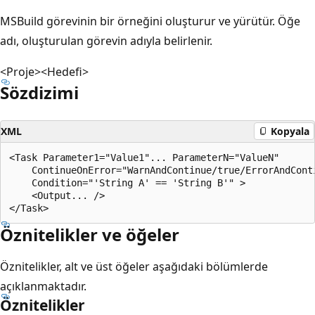
MSBuild görevinin bir örneğini oluşturur ve yürütür. Öğe
adı, oluşturulan görevin adıyla belirlenir.
<Proje><Hedefi>
Sözdizimi
XML
Kopyala
<Task Parameter1="Value1"... ParameterN="ValueN"

    ContinueOnError="WarnAndContinue/true/ErrorAndConti
    Condition="'String A' == 'String B'" >

    <Output... />

Öznitelikler ve öğeler
Öznitelikler, alt ve üst öğeler aşağıdaki bölümlerde
açıklanmaktadır.
Öznitelikler