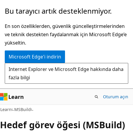
Ana
Bu tarayıcı artık desteklenmiyor.
içeriğe
atla
En son özelliklerden, güvenlik güncelleştirmelerinden
ve teknik destekten faydalanmak için Microsoft Edge’e
yükseltin.
Microsoft Edge'i indirin
Internet Explorer ve Microsoft Edge hakkında daha
fazla bilgi
Learn
Oturum açın
C#
Learn
MSBuild
Hedef görev öğesi (MSBuild)