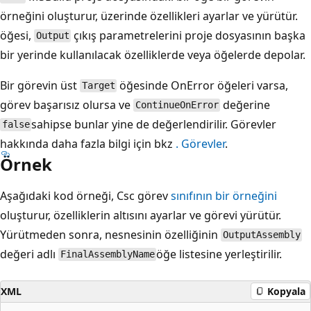
örneğini oluşturur, üzerinde özellikleri ayarlar ve yürütür.
öğesi,
çıkış parametrelerini proje dosyasının başka
Output
bir yerinde kullanılacak özelliklerde veya öğelerde depolar.
Bir görevin üst
öğesinde OnError
öğeleri varsa,
Target
görev başarısız olursa ve
değerine
ContinueOnError
sahipse bunlar yine de değerlendirilir. Görevler
false
hakkında daha fazla bilgi için bkz
. Görevler
.
Örnek
Aşağıdaki kod örneği, Csc görev
sınıfının bir örneğini
oluşturur, özelliklerin altısını ayarlar ve görevi yürütür.
Yürütmeden sonra, nesnesinin özelliğinin
OutputAssembly
değeri adlı
öğe listesine yerleştirilir.
FinalAssemblyName
XML
Kopyala