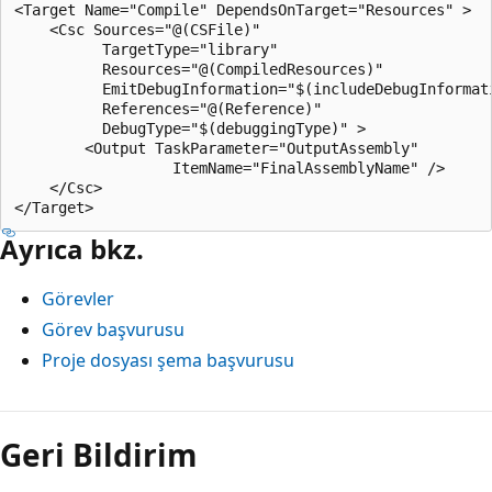
<Target Name="Compile" DependsOnTarget="Resources" >

    <Csc Sources="@(CSFile)"

          TargetType="library"

          Resources="@(CompiledResources)"

          EmitDebugInformation="$(includeDebugInformati
          References="@(Reference)"

          DebugType="$(debuggingType)" >

        <Output TaskParameter="OutputAssembly"

                  ItemName="FinalAssemblyName" />

    </Csc>

Ayrıca bkz.
Görevler
Görev başvurusu
Proje dosyası şema başvurusu
Okuma
modu
Geri Bildirim
devre