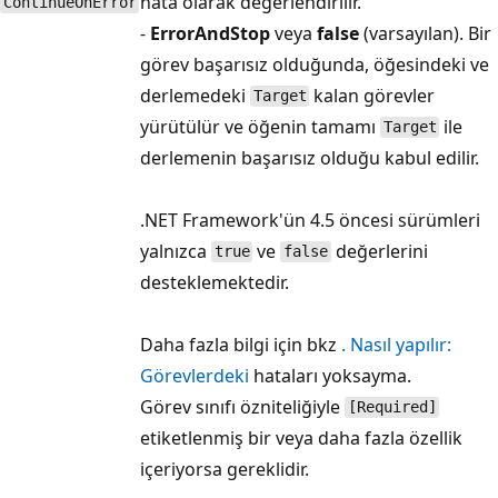
hata olarak değerlendirilir.
ContinueOnError
-
ErrorAndStop
veya
false
(varsayılan). Bir
görev başarısız olduğunda, öğesindeki ve
derlemedeki
kalan görevler
Target
yürütülür ve öğenin tamamı
ile
Target
derlemenin başarısız olduğu kabul edilir.
.NET Framework'ün 4.5 öncesi sürümleri
yalnızca
ve
değerlerini
true
false
desteklemektedir.
Daha fazla bilgi için bkz
. Nasıl yapılır:
Görevlerdeki
hataları yoksayma.
Görev sınıfı özniteliğiyle
[Required]
etiketlenmiş bir veya daha fazla özellik
içeriyorsa gereklidir.