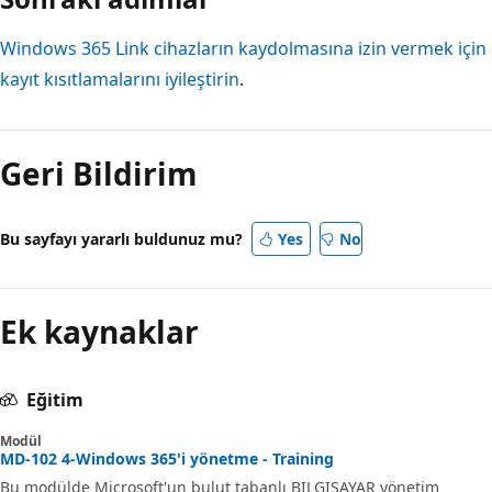
Windows 365 Link cihazların kaydolmasına izin vermek için
kayıt kısıtlamalarını iyileştirin
.
Okuma
modu
Geri Bildirim
devre
dışı
Bu sayfayı yararlı buldunuz mu?
Yes
No
Ek kaynaklar
Eğitim
Modül
MD-102 4-Windows 365'i yönetme - Training
Bu modülde Microsoft'un bulut tabanlı BILGISAYAR yönetim