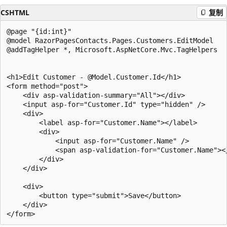
CSHTML
复制
@page "{id:int}"

@model RazorPagesContacts.Pages.Customers.EditModel

@addTagHelper *, Microsoft.AspNetCore.Mvc.TagHelpers

<h1>Edit Customer - @Model.Customer.Id</h1>

<form method="post">

    <div asp-validation-summary="All"></div>

    <input asp-for="Customer.Id" type="hidden" />

    <div>

        <label asp-for="Customer.Name"></label>

        <div>

            <input asp-for="Customer.Name" />

            <span asp-validation-for="Customer.Name"></
        </div>

    </div>

    <div>

        <button type="submit">Save</button>

    </div>
