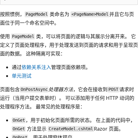
按照惯例，
类命名为
并且它与页
PageModel
<PageName>Model
面位于同一个命名空间中。
使用
类，可以将页面的逻辑与其展示分离开来。 它
PageModel
定义了页面处理程序，用于处理发送到页面的请求和用于呈现页
面的数据。 这种隔离可实现：
通过
依赖关系注入
管理页面依赖项。
单元测试
页面包含
处理器方法
，它会在接收到
请求时
OnPostAsync
POST
运行（当用户提交表单时）。 可以添加用于任何 HTTP 动词的
处理程序方法。 最常见的处理程序是：
，用于初始化页面所需的状态。 在上面的代码中，
OnGet
方法显示
Razor 页面。
OnGet
CreateModel.cshtml
，用于处理窗体提交。
OnPost