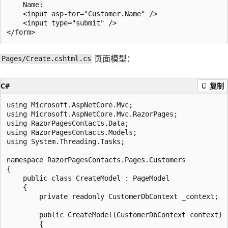
    Name:

    <input asp-for="Customer.Name" />

    <input type="submit" />

页面模型：
Pages/Create.cshtml.cs
C#
复制
using Microsoft.AspNetCore.Mvc;

using Microsoft.AspNetCore.Mvc.RazorPages;

using RazorPagesContacts.Data;

using RazorPagesContacts.Models;

using System.Threading.Tasks;

namespace RazorPagesContacts.Pages.Customers

{

    public class CreateModel : PageModel

    {

        private readonly CustomerDbContext _context;

        public CreateModel(CustomerDbContext context)

        {
