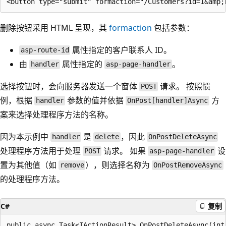
删除按钮采用 HTML 呈现，其
formaction
包括参数：
属性指定的客户联系人 ID。
asp-route-id
由
属性指定的
。
handler
asp-page-handler
选择按钮时，会向服务器发送一个窗体
请求。 按照惯
POST
例，根据
参数的值并依据
方
handler
OnPost[handler]Async
案来选择处理程序方法的名称。
因为本示例中
是
，因此
handler
delete
OnPostDeleteAsync
处理程序方法用于处理
请求。 如果
设
POST
asp-page-handler
置为其他值（如
），则选择名称为
remove
OnPostRemoveAsync
的处理程序方法。
C#
复制
public async Task<IActionResult> OnPostDeleteAsync(int 