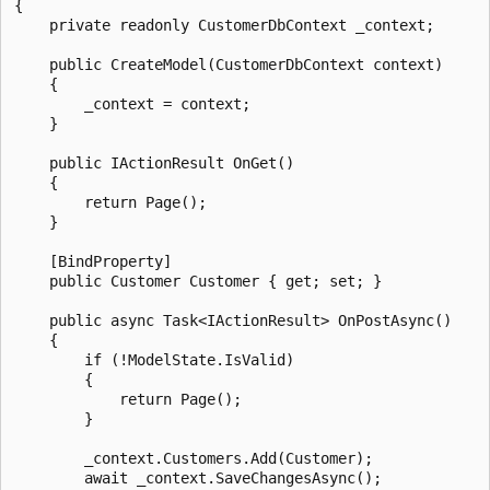
{

    private readonly CustomerDbContext _context;

    public CreateModel(CustomerDbContext context)

    {

        _context = context;

    }

    public IActionResult OnGet()

    {

        return Page();

    }

    [BindProperty]

    public Customer Customer { get; set; }

    public async Task<IActionResult> OnPostAsync()

    {

        if (!ModelState.IsValid)

        {

            return Page();

        }

        _context.Customers.Add(Customer);

        await _context.SaveChangesAsync();
