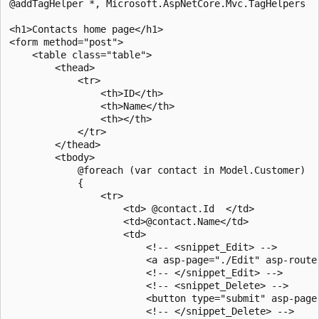
@addTagHelper *, Microsoft.AspNetCore.Mvc.TagHelpers

<h1>Contacts home page</h1>

<form method="post">

    <table class="table">

        <thead>

            <tr>

                <th>ID</th>

                <th>Name</th>

                <th></th>

            </tr>

        </thead>

        <tbody>

            @foreach (var contact in Model.Customer)

            {

                <tr>

                    <td> @contact.Id  </td>

                    <td>@contact.Name</td>

                    <td>

                        <!-- <snippet_Edit> -->

                        <a asp-page="./Edit" asp-route-
                        <!-- </snippet_Edit> -->

                        <!-- <snippet_Delete> -->

                        <button type="submit" asp-page
                        <!-- </snippet_Delete> -->
