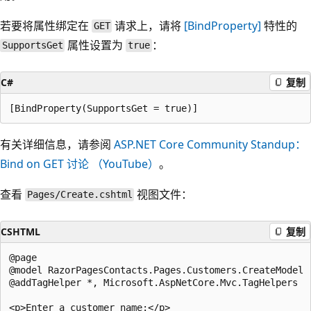
若要将属性绑定在
请求上，请将
[BindProperty]
特性的
GET
属性设置为
：
SupportsGet
true
C#
复制
有关详细信息，请参阅
ASP.NET Core Community Standup：
Bind on GET 讨论 （YouTube）
。
查看
视图文件：
Pages/Create.cshtml
CSHTML
复制
@page

@model RazorPagesContacts.Pages.Customers.CreateModel

@addTagHelper *, Microsoft.AspNetCore.Mvc.TagHelpers

<p>Enter a customer name:</p>
