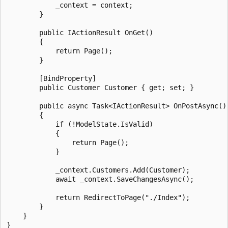
            _context = context;

        }

        public IActionResult OnGet()

        {

            return Page();

        }

        [BindProperty]

        public Customer Customer { get; set; }

        public async Task<IActionResult> OnPostAsync()

        {

            if (!ModelState.IsValid)

            {

                return Page();

            }

            _context.Customers.Add(Customer);

            await _context.SaveChangesAsync();

            return RedirectToPage("./Index");

        }

    }
