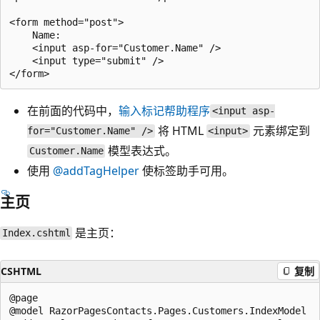
<form method="post">

    Name:

    <input asp-for="Customer.Name" />

    <input type="submit" />

在前面的代码中，
输入标记帮助程序
<input asp-
将 HTML
元素绑定到
for="Customer.Name" />
<input>
模型表达式。
Customer.Name
使用
@addTagHelper
使标签助手可用。
主页
是主页：
Index.cshtml
CSHTML
复制
@page

@model RazorPagesContacts.Pages.Customers.IndexModel
