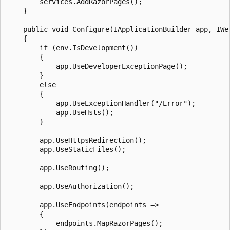
        services.AddRazorPages();

    }

    public void Configure(IApplicationBuilder app, IWeb
    {

        if (env.IsDevelopment())

        {

            app.UseDeveloperExceptionPage();

        }

        else

        {

            app.UseExceptionHandler("/Error");

            app.UseHsts();

        }

        app.UseHttpsRedirection();

        app.UseStaticFiles();

        app.UseRouting();

        app.UseAuthorization();

        app.UseEndpoints(endpoints =>

        {

            endpoints.MapRazorPages();
