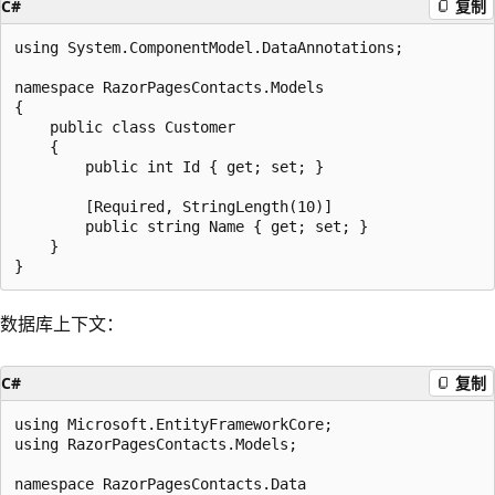
C#
复制
using System.ComponentModel.DataAnnotations;

namespace RazorPagesContacts.Models

{

    public class Customer

    {

        public int Id { get; set; }

        [Required, StringLength(10)]

        public string Name { get; set; }

    }

数据库上下文：
C#
复制
using Microsoft.EntityFrameworkCore;

using RazorPagesContacts.Models;

namespace RazorPagesContacts.Data
