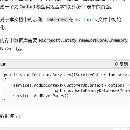
虑一个为
模型实现基本"联系我们"表单的页面。
Contact
对于本文档中的示例，
在
Startup.cs
文件中初始
DbContext
化。
内存中数据库需要
Microsoft.EntityFrameworkCore.InMemory
NuGet 包。
C#
复制
public void ConfigureServices(IServiceCollection servic
{

    services.AddDbContext<CustomerDbContext>(options =>
                      options.UseInMemoryDatabase("name
    services.AddRazorPages();

数据模型：