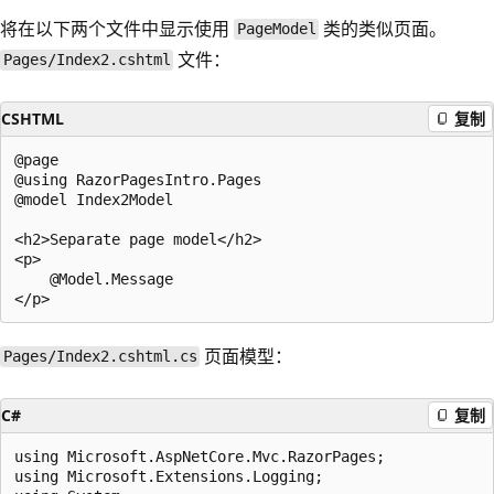
将在以下两个文件中显示使用
类的类似页面。
PageModel
文件：
Pages/Index2.cshtml
CSHTML
复制
@page

@using RazorPagesIntro.Pages

@model Index2Model

<h2>Separate page model</h2>

<p>

    @Model.Message

页面模型：
Pages/Index2.cshtml.cs
C#
复制
using Microsoft.AspNetCore.Mvc.RazorPages;

using Microsoft.Extensions.Logging;
