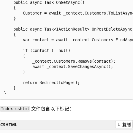
    public async Task OnGetAsync()

    {

        Customer = await _context.Customers.ToListAsync
    }

    public async Task<IActionResult> OnPostDeleteAsync(
    {

        var contact = await _context.Customers.FindAsyn
        if (contact != null)

        {

            _context.Customers.Remove(contact);

            await _context.SaveChangesAsync();

        }

        return RedirectToPage();

    }

文件包含以下标记：
Index.cshtml
CSHTML
复制