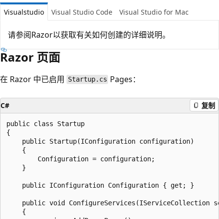
Visualstudio
Visual Studio Code
Visual Studio for Mac
请参阅Razor以获取有关如何创建
的详细说明。
Razor 页面
在 Razor 中已启用
Pages：
Startup.cs
C#
复制
public class Startup

{

    public Startup(IConfiguration configuration)

    {

        Configuration = configuration;

    }

    public IConfiguration Configuration { get; }

    public void ConfigureServices(IServiceCollection se
    {
