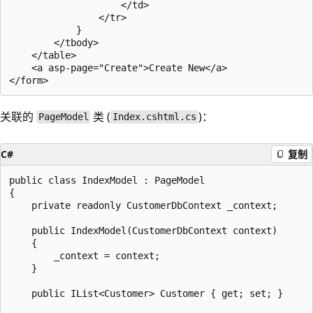
                    </td>

                </tr>

            }

        </tbody>

    </table>

    <a asp-page="Create">Create New</a>

关联的
类 (
)：
PageModel
Index.cshtml.cs
C#
复制
public class IndexModel : PageModel

{

    private readonly CustomerDbContext _context;

    public IndexModel(CustomerDbContext context)

    {

        _context = context;

    }

    public IList<Customer> Customer { get; set; }
