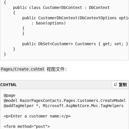
{

    public class CustomerDbContext : DbContext

    {

        public CustomerDbContext(DbContextOptions optio
            : base(options)

        {

        }

        public DbSet<Customer> Customers { get; set; }

    }

视图文件：
Pages/Create.cshtml
CSHTML
复制
@page

@model RazorPagesContacts.Pages.Customers.CreateModel

@addTagHelper *, Microsoft.AspNetCore.Mvc.TagHelpers

<p>Enter a customer name:</p>

<form method="post">
