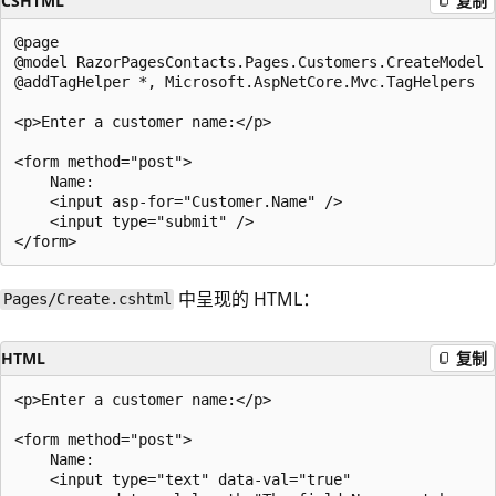
CSHTML
复制
@page

@model RazorPagesContacts.Pages.Customers.CreateModel

@addTagHelper *, Microsoft.AspNetCore.Mvc.TagHelpers

<p>Enter a customer name:</p>

<form method="post">

    Name:

    <input asp-for="Customer.Name" />

    <input type="submit" />

中呈现的 HTML：
Pages/Create.cshtml
HTML
复制
<p>Enter a customer name:</p>

<form method="post">

    Name:

    <input type="text" data-val="true"
