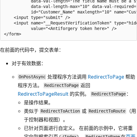
           data-val-length="The field Name must be a s
           data-val-length-max="10" data-val-required="
           id="Customer_Name" maxlength="10" name="Cust
    <input type="submit" />

    <input name="__RequestVerificationToken" type="hidd
           value="<Antiforgery token here>" />

在前面的代码中，提交表单：
对于有效数据：
处理程序方法调用
RedirectToPage
帮助
OnPostAsync
程序方法。
返回
RedirectToPage
RedirectToPageResult
的实例。
：
RedirectToPage
是操作结果。
类似于
或
（用
RedirectToAction
RedirectToRoute
于控制器和视图）。
已针对页面进行自定义。 在前面的示例中，它将重
定向到根索引页 (
)。
在
页面
/Index
RedirectToPage