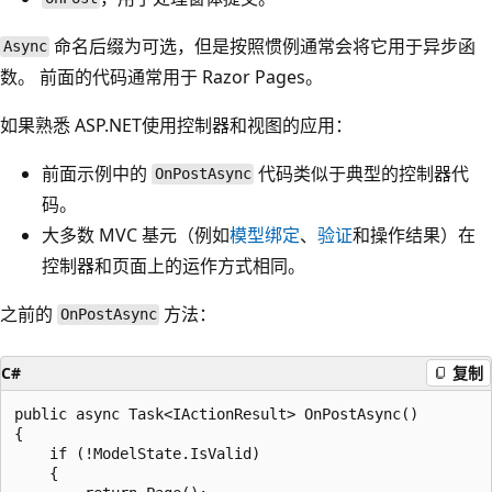
命名后缀为可选，但是按照惯例通常会将它用于异步函
Async
数。 前面的代码通常用于 Razor Pages。
如果熟悉 ASP.NET使用控制器和视图的应用：
前面示例中的
代码类似于典型的控制器代
OnPostAsync
码。
大多数 MVC 基元（例如
模型绑定
、
验证
和操作结果）在
控制器和页面上的运作方式相同。
之前的
方法：
OnPostAsync
C#
复制
public async Task<IActionResult> OnPostAsync()

{

    if (!ModelState.IsValid)

    {
