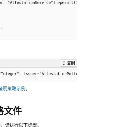
r=="AttestationService"]=>permit();

;

复制
证明策略示例
。
策略文件
传策略，请执行以下步骤。