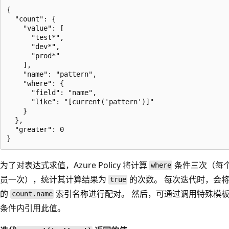
{

  "count": {

    "value": [

      "test*",

      "dev*",

      "prod*"

    ],

    "name": "pattern",

    "where": {

      "field": "name",

      "like": "[current('pattern')]"

    }

  },

  "greater": 0

为了对表达式求值，Azure Policy 将计算
条件三次（每
where
员一次），统计其计算结果为
的次数。 每次迭代时，会
true
的
索引名称进行配对。 然后，可通过调用特殊模
count.name
条件内引用此值。