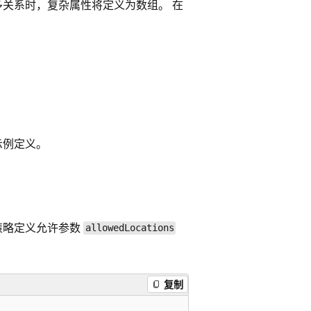
对多关系时，复杂属性将定义为数组。 在
个示例定义。
策略定义允许参数
allowedLocations
复制