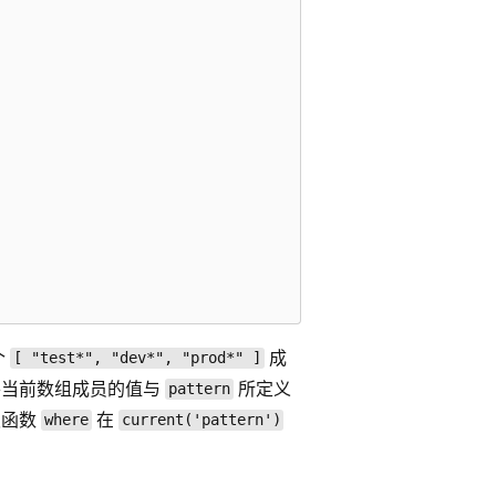
个
成
[ "test*", "dev*", "prod*" ]
将当前数组成员的值与
所定义
pattern
板函数
在
where
current('pattern')