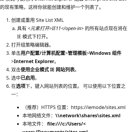
的现有策略，这样你就能创建和维护一个列表了。
创建或重用 Site List XML
具有
<元素打开>IE11</open-in>
的所有站点现在将在
IE 模式下打开。
打开组策略编辑器。
单击
用户配置/计算机配置
>
管理模板
>
Windows 组件
>
Internet Explorer
。
双击
使用企业模式 IE 网站列表
。
选中
已启用
。
在
选项
下，键入网站列表的位置。 可以使用以下位置之
一：
（推荐）HTTPS 位置：https
://iemode/sites.xml
本地网络文件：
\\network\shares\sites.xml
本地文件：
file:///c:/Users/<
user>/Documents/sites.xml