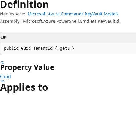
Definition
Namespace:
Microsoft.Azure.Commands.KeyVault.Models
Assembly:
Microsoft.Azure.PowerShell.Cmdlets.KeyVault.dll
C#
public Guid TenantId { get; }
Property Value
Guid
Applies to