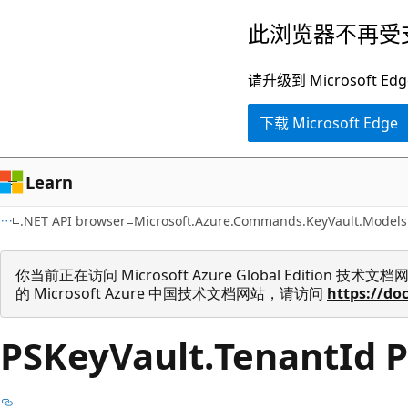
跳
跳
此浏览器不再受
至
到
主
页
请升级到 Microsof
要
内
下载 Microsoft Edge
内
导
容
航
Learn
.NET API browser
Microsoft.Azure.Commands.KeyVault.Models
你当前正在访问 Microsoft Azure Global Edition
的 Microsoft Azure 中国技术文档网站，请访问
https://do
PSKey
Vault.
Tenant
Id 