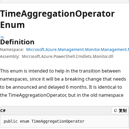
Time
Aggregation
Operator
Enum
Definition
Namespace:
Microsoft.Azure.Management.Monitor.Management.
Assembly:
Microsoft.Azure.PowerShell.Cmdlets.Monitor.dll
This enum is intended to help in the transition between
namespaces, since it will be a breaking change that needs
to be announced and delayed 6 months. It is identical to
the TimeAggregationOperator, but in the old namespace
C#
复制
public enum TimeAggregationOperator