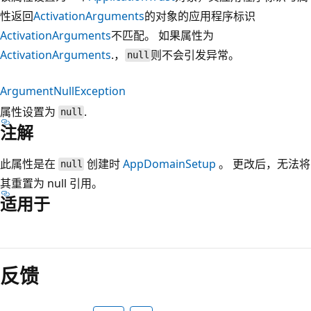
性返回
ActivationArguments
的对象的应用程序标识
ActivationArguments
不匹配。 如果属性为
ActivationArguments
.，
则不会引发异常。
null
ArgumentNullException
属性设置为
.
null
注解
此属性是在
创建时
AppDomainSetup
。 更改后，无法将
null
其重置为 null 引用。
适用于
阅
读
反馈
模
式