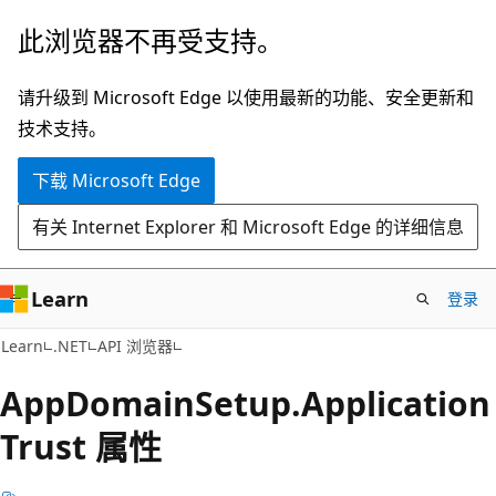
跳
跳
此浏览器不再受支持。
至
到
主
页
请升级到 Microsoft Edge 以使用最新的功能、安全更新和
要
内
技术支持。
内
导
下载 Microsoft Edge
容
航
有关 Internet Explorer 和 Microsoft Edge 的详细信息
Learn
登录
C#
Learn
.NET
API 浏览器
App
Domain
Setup.
Application
Trust 属性