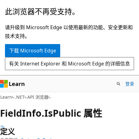
跳
跳
此浏览器不再受支持。
至
到
主
页
请升级到 Microsoft Edge 以使用最新的功能、安全更新和
要
内
技术支持。
内
导
下载 Microsoft Edge
容
航
有关 Internet Explorer 和 Microsoft Edge 的详细信息
Learn
登录
C#
Learn
.NET
API 浏览器
Field
Info.
Is
Public 属性
定义