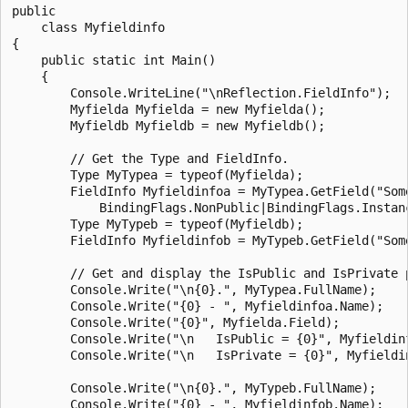
public

    class Myfieldinfo

{

    public static int Main()

    {

        Console.WriteLine("\nReflection.FieldInfo");

        Myfielda Myfielda = new Myfielda();

        Myfieldb Myfieldb = new Myfieldb();

        // Get the Type and FieldInfo.

        Type MyTypea = typeof(Myfielda);

        FieldInfo Myfieldinfoa = MyTypea.GetField("Some
            BindingFlags.NonPublic|BindingFlags.Instanc
        Type MyTypeb = typeof(Myfieldb);

        FieldInfo Myfieldinfob = MyTypeb.GetField("Some
        // Get and display the IsPublic and IsPrivate p
        Console.Write("\n{0}.", MyTypea.FullName);

        Console.Write("{0} - ", Myfieldinfoa.Name);

        Console.Write("{0}", Myfielda.Field);

        Console.Write("\n   IsPublic = {0}", Myfieldinf
        Console.Write("\n   IsPrivate = {0}", Myfieldin
        Console.Write("\n{0}.", MyTypeb.FullName);

        Console.Write("{0} - ", Myfieldinfob.Name);
