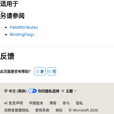
适用于
另请参阅
FieldAttributes
BindingFlags
阅
读
反馈
模
式
此页面是否有帮助？
是
否
已
禁
用
中文 (简体)
你的隐私选择
主题
AI 免责声明
早期版本
博客
参与
隐私
消费者健康隐私
使用条款
商标
© Microsoft 2026