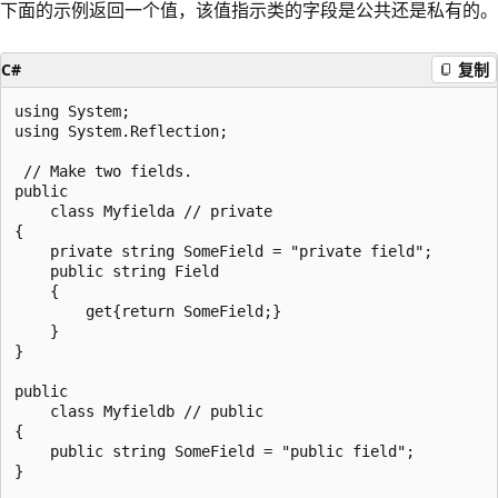
下面的示例返回一个值，该值指示类的字段是公共还是私有的。
C#
复制
using System;

using System.Reflection;

 // Make two fields.

public

    class Myfielda // private

{

    private string SomeField = "private field";

    public string Field

    {

        get{return SomeField;}

    }

}

public

    class Myfieldb // public

{

    public string SomeField = "public field";

}
