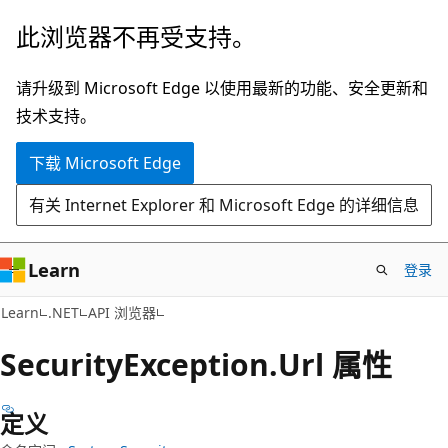
跳
跳
此浏览器不再受支持。
至
到
主
页
请升级到 Microsoft Edge 以使用最新的功能、安全更新和
要
内
技术支持。
内
导
下载 Microsoft Edge
容
航
有关 Internet Explorer 和 Microsoft Edge 的详细信息
Learn
登录
C#
Learn
.NET
API 浏览器
Security
Exception.
Url 属性
定义