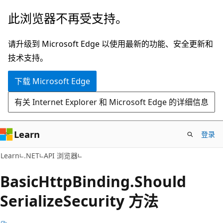
跳
跳
此浏览器不再受支持。
至
到
主
页
请升级到 Microsoft Edge 以使用最新的功能、安全更新和
要
内
技术支持。
内
导
下载 Microsoft Edge
容
航
有关 Internet Explorer 和 Microsoft Edge 的详细信息
Learn
登录
C#
Learn
.NET
API 浏览器
Basic
Http
Binding.
Should
Serialize
Security 方法