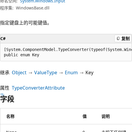
命名空间:
System.Windows.Input
程序集:
WindowsBase.dll
指定键盘上的可能键值。
C#
复制
[System.ComponentModel.TypeConverter(typeof(System.Wind
public enum Key
继承
Object
ValueType
Enum
Key
属性
TypeConverterAttribute
字段
名称
值
说明