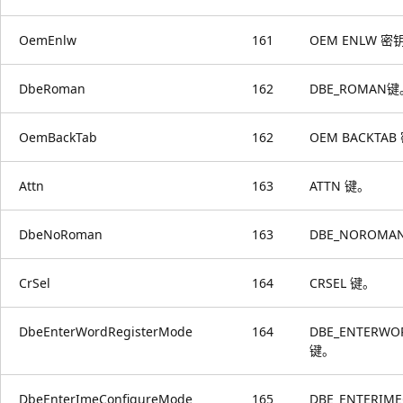
OemEnlw
161
OEM ENLW 密
DbeRoman
162
DBE_ROMAN键
OemBackTab
162
OEM BACKTA
Attn
163
ATTN 键。
DbeNoRoman
163
DBE_NOROM
CrSel
164
CRSEL 键。
DbeEnterWordRegisterMode
164
DBE_ENTERWO
键。
DbeEnterImeConfigureMode
165
DBE_ENTERIM