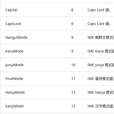
Capital
8
Caps Lock 键。
CapsLock
8
Caps Lock 键。
HangulMode
9
IME 朝鲜文模
KanaMode
9
IME Kana 模
JunjaMode
10
IME Junja 模
FinalMode
11
IME 最终模式键
HanjaMode
12
IME Hanja 模
KanjiMode
12
IME 汉字模式键