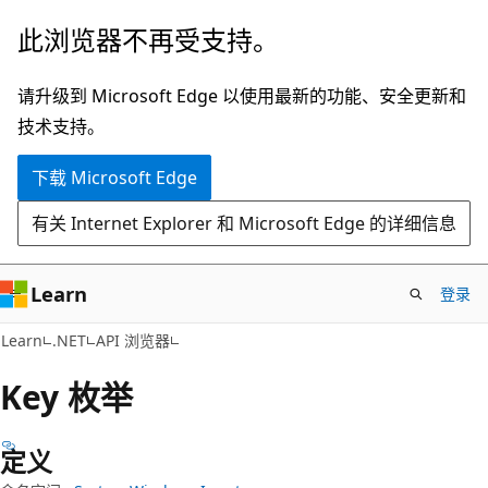
跳
跳
此浏览器不再受支持。
至
到
主
页
请升级到 Microsoft Edge 以使用最新的功能、安全更新和
要
内
技术支持。
内
导
下载 Microsoft Edge
容
航
有关 Internet Explorer 和 Microsoft Edge 的详细信息
Learn
登录
C#
Learn
.NET
API 浏览器
Key 枚举
定义