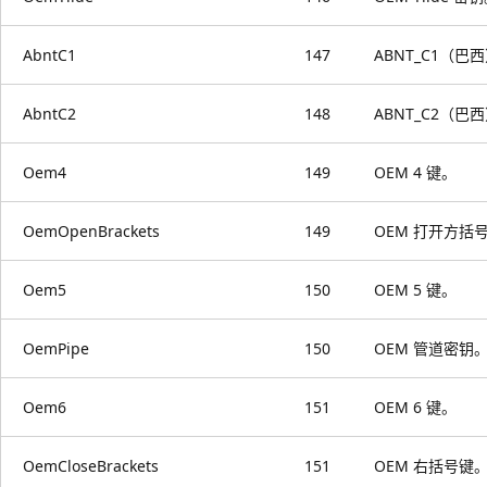
AbntC1
147
ABNT_C1（巴
AbntC2
148
ABNT_C2（巴
Oem4
149
OEM 4 键。
OemOpenBrackets
149
OEM 打开方括
Oem5
150
OEM 5 键。
OemPipe
150
OEM 管道密钥
Oem6
151
OEM 6 键。
OemCloseBrackets
151
OEM 右括号键