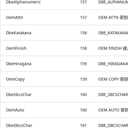
DbeAlphanumeric
157
DBE_ALPHANU
OemAttn
157
OEM ATTN 密
DbeKatakana
158
DBE_KATAKAN
OemFinish
158
OEM FINISH 
DbeHiragana
159
DBE_HIRAGA
OemCopy
159
OEM COPY 密
DbeSbcsChar
160
DBE_SBCSCHA
OemAuto
160
OEM AUTO 密
DbeDbcsChar
161
DBE_DBCSCH