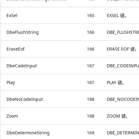
ExSel
165
EXSEL 键。
DbeFlushString
166
DBE_FLUSHST
EraseEof
166
ERASE EOF 键。
DbeCodeInput
167
DBE_CODEINP
Play
167
PLAY 键。
DbeNoCodeInput
168
DBE_NOCODE
Zoom
168
ZOOM 键。
DbeDetermineString
169
DBE_DETERMI