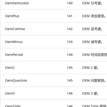
OemSemicolon
140
OEM 分号键。
OemPlus
141
OEM 添加密钥
OemComma
142
OEM 逗号键。
OemMinus
143
OEM 减号键。
OemPeriod
144
OEM 时间段密
Oem2
145
OEM 2 键。
OemQuestion
145
OEM 问题密钥
Oem3
146
OEM 3 键。
OemTilde
146
OEM Tilde 密