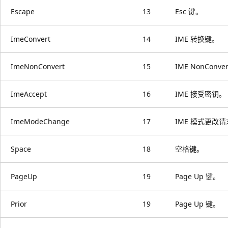
Escape
13
Esc 键。
ImeConvert
14
IME 转换键。
ImeNonConvert
15
IME NonConve
ImeAccept
16
IME 接受密钥。
ImeModeChange
17
IME 模式更改
Space
18
空格键。
PageUp
19
Page Up 键。
Prior
19
Page Up 键。